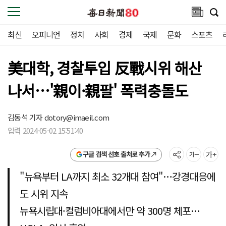
최신
오피니언
정치
사회
경제
국제
문화
스포츠
美대학, 경찰투입 反戰시위 해산
나서…'親이·親팔' 폭력충돌도
김동석 기자
dotory@imaeil.com
입력 2024-05-02 15:51:40
구글 검색 선호 출처로 추가
"뉴욕부터 LA까지 최소 32개대 참여"…강경대응에
도 시위 지속
뉴욕시립대·컬럼비아대에서만 약 300명 체포…