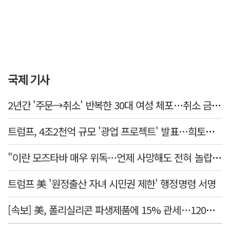
국제 기사
2년간 '주문→취소' 반복한 30대 여성 체포…취소 금액만 400억 원
트럼프, 4조2천억 규모 '광업 프로젝트' 발표…희토류 탈중국 속도
"이란 모즈타바 매우 위독…언제 사망해도 전혀 놀랍지 않아"
트럼프 美 '원정출산 자녀 시민권 제한' 행정명령 서명
[속보] 美, 폴리실리콘 파생제품에 15% 관세…120일 뒤 발효