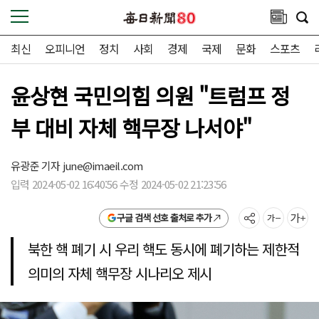
최신
오피니언
정치
사회
경제
국제
문화
스포츠
윤상현 국민의힘 의원 "트럼프 정
부 대비 자체 핵무장 나서야"
유광준 기자
june@imaeil.com
입력 2024-05-02 16:40:56 수정 2024-05-02 21:23:56
구글 검색 선호 출처로 추가
북한 핵 폐기 시 우리 핵도 동시에 폐기하는 제한적
의미의 자체 핵무장 시나리오 제시