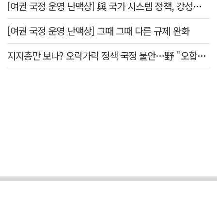
[여권 국정 운영 난맥상] 與 국가 시스템 정책, 강성층 결집에 의존
[여권 국정 운영 난맥상] 그때 그때 다른 규제 완화
지지층만 보나? 오락가락 정책 국정 불안…野 "오합지졸"