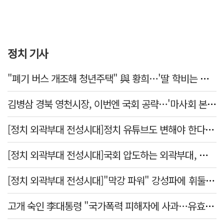
정치 기사
"폐기 버스 개조해 청년주택" 與 황희…'딸 학비는 年 4200만원'
김병삼 경북 영천시장, 이번엔 국회 공략…'마사회 본사 이전·광역교통망 확충' 요청
[정치 외곽부대 전성시대]정치 유튜브도 변해야 한다 "화합과 존중"
[정치 외곽부대 전성시대]국회 압도하는 외곽부대, 목소리 왜 커지나?
[정치 외곽부대 전성시대]"막강 파워" 강성파에 휘둘리는 여야 …"이슈 메이킹" 커지는 변방의 북소리
고개 숙인 李대통령 "국가폭력 피해자에 사과…유효기간 없는 책임"