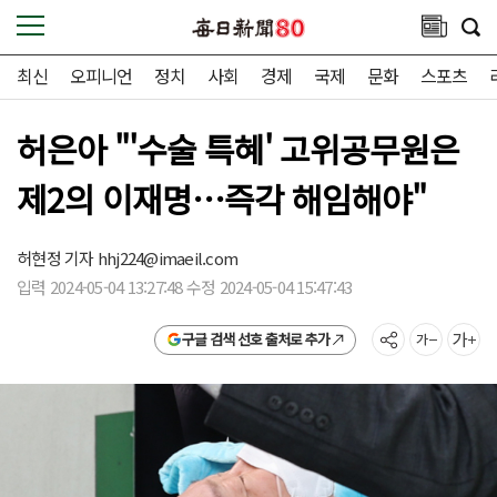
최신
오피니언
정치
사회
경제
국제
문화
스포츠
허은아 "'수술 특혜' 고위공무원은
제2의 이재명…즉각 해임해야"
허현정 기자
hhj224@imaeil.com
입력 2024-05-04 13:27:48 수정 2024-05-04 15:47:43
구글 검색 선호 출처로 추가