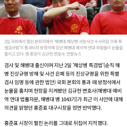
2일 국회에서 열린 본회의에서 '해병대 채상병 사망사건 수사외압 의혹 특
별검사법'이 통과되자 방청석에 있던 해병대 예비역 연대 회원들이 눈물을
흘리고 있다. 맨 중앙이 김규현 변호사. 연합뉴스
검사 및 해병대 출신이며 지난 2일 '채상병 특검법'(순직 해
병 진상규명 방해 및 사건 은폐 등의 진상규명을 위한 특별
검사 임명 등에 관한 법안) 국회 본회의 통과 때 방청석에서
눈물을 훔치며 현장을 지켜봤던 김규현 변호사(해병대 예비
역 연대 법률자문, 해병대 병 1043기)가 최근 이 사안에 대해
의견을 밝혔던 홍준표 대구시장을 정면 반박했다.
홍준표 시장이 펼친 논리를 그대로 뒤집어 지적했다.