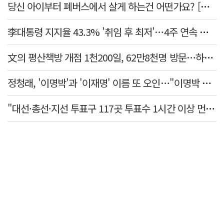
당신 아이부터 폐버스에서 살게 하는건 어떤가요? [가스인라이팅]
李대통령 지지율 43.3% '취임 후 최저'…4주 연속 내리막
文의 평산책방 개점 1천200일, 62만8천명 방문…하루 평균 500명↑
정청래, '이명박'과 '이재명' 이름 또 오인…"이명박 대통령 임기안에 반도체 제품 출시"
"대선·총선·지선 투표구 117곳 투표수 1시간 이상 먼저 입력"