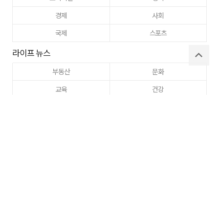
경제
사회
국제
스포츠
라이프 뉴스
부동산
문화
교육
건강
이웃사랑
동정
주간매일
고향사랑
구미
로그인