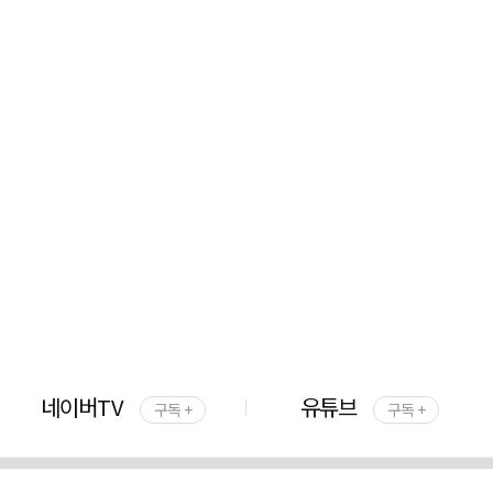
네이버TV
유튜브
구독 +
구독 +