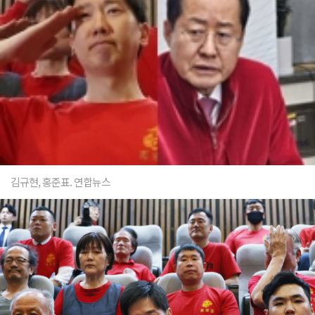
김규현, 홍준표. 연합뉴스