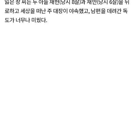
잃은 장 씨는 두 아들 재현(당시 8살)과 재만(당시 6살)을 뒤
로하고 세상을 떠난 주 대장이 야속했고, 남편을 데려간 독
도가 너무나 미웠다.