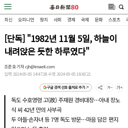
최신
오피니언
정치
사회
경제
국제
문화
스포츠
[단독] "1982년 11월 5일, 하늘이
내려앉은 듯한 하루였다"
조준호 기자
cjh@imaeil.com
입력 2024-05-05 14:47:28 수정 2024-05-05 18:43:21
구글 검색 선호 출처로 추가
독도 수호영령 고(故) 주재원 경비대장…아내 장노
식 씨 42년 만의 사부곡
두 아들·손자녀 등 7명 독도 방문…마음 담은 편지