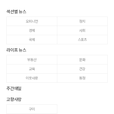
섹션별 뉴스
오피니언
정치
경제
사회
국제
스포츠
라이프 뉴스
부동산
문화
교육
건강
이웃사랑
동정
주간매일
고향사랑
구미