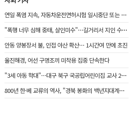
연일 폭염 지속, 자동차운전면허시험 일시중단 또는 축소 운영
"폭행 너무 심해 중태, 살인미수"…길거리서 지인 수십회 때린 50대 '긴급체포'
안동 양봉장서 불, 인접 야산 확산… 1시간여 만에 초진
울진해경, 어선 구명조끼 미착용 집중 단속한다
"3세 아동 학대"…대구 북구 국공립어린이집 교사 2명 검찰 송치
800년 한·베 교류의 역사, "경북 봉화의 백년지대계로 피어난다"