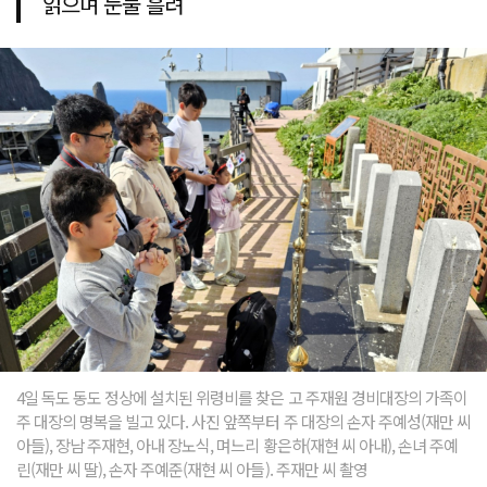
읽으며 눈물 흘려
4일 독도 동도 정상에 설치된 위령비를 찾은 고 주재원 경비대장의 가족이
주 대장의 명복을 빌고 있다. 사진 앞쪽부터 주 대장의 손자 주예성(재만 씨
아들), 장남 주재현, 아내 장노식, 며느리 황은하(재현 씨 아내), 손녀 주예
린(재만 씨 딸), 손자 주예준(재현 씨 아들). 주재만 씨 촬영