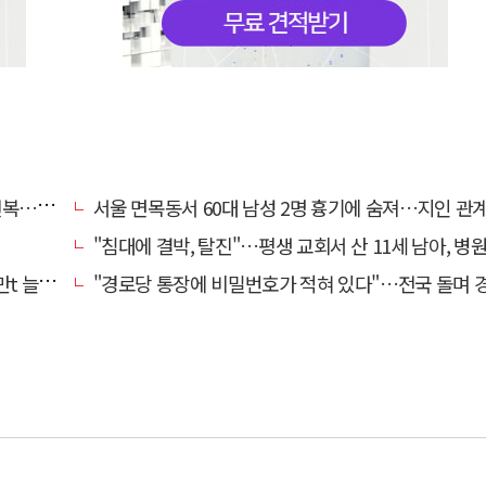
명 숨져
서울 면목동서 60대 남성 2명 흉기에 숨져…지인 관계로 
"침대에 결박, 탈진"…평생 교회서 산 11세 남아, 병원 이송 끝
려달라"
"경로당 통장에 비밀번호가 적혀 있다"…전국 돌며 경로당 13곳 턴 30대