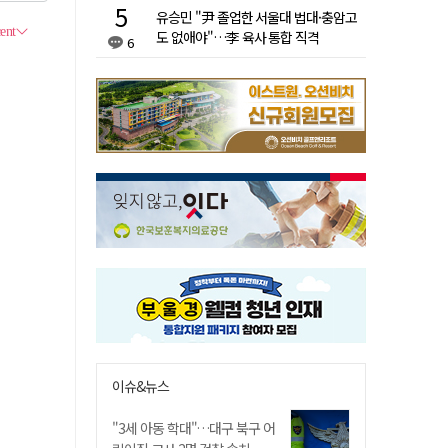
유승민 "尹 졸업한 서울대 법대·충암고
도 없애야"…李 육사 통합 직격
6
이슈&뉴스
"3세 아동 학대"…대구 북구 어