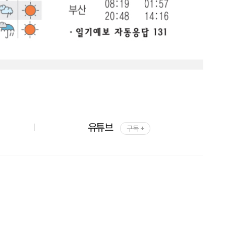
유튜브
구독 +