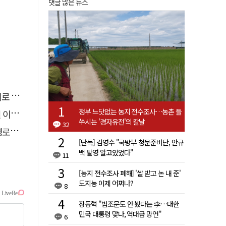
댓글 많은 뉴스
추정
정부 느닷없는 농지 전수조사…농촌 들
 숨져
쑤시는 '경자유전'의 칼날
32
 구속
[단독] 김영수 "국방부 청문준비단, 안규
백 탈영 알고있었다"
11
[농지 전수조사 폐해] '쌀 받고 논 내 준'
도지농 이제 어쩌나?
8
장동혁 "법조문도 안 봤다는 李…대한
민국 대통령 맞나, 역대급 망언"
6