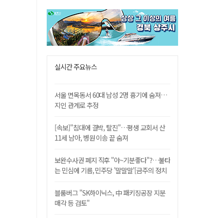
실시간 주요뉴스
서울 면목동서 60대 남성 2명 흉기에 숨져…
지인 관계로 추정
[속보]"침대에 결박, 탈진"…평생 교회서 산
11세 남아, 병원 이송 끝 숨져
보완수사권 폐지 직후 "야~기분좋다"?…불타
는 민심에 기름, 민주당 '말말말'[금주의 정치
舌전]
블룸버그 "SK하이닉스, 中 패키징공장 지분
매각 등 검토"