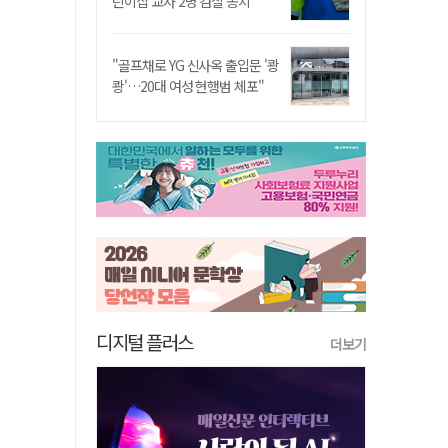
린이집 교사 2명 검찰 송치
"골프채로 YG 신사옥 출입문 '쾅
쾅'…20대 여성 현행범 체포"
디지털 플러스
더보기