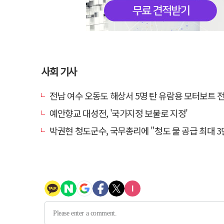
사회 기사
전남 여수 오동도 해상서 5명 탄 유람용 모터보트 전복…2
예안향교 대성전, '국가지정 보물로 지정'
박권현 청도군수, 국무총리에 "청도 물 공급 최대 3만t 늘