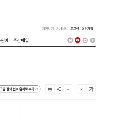
지면보기
기사제보
로그인
회원가입
·연예
주간매일
가
가
구글 검색 선호 출처로 추가