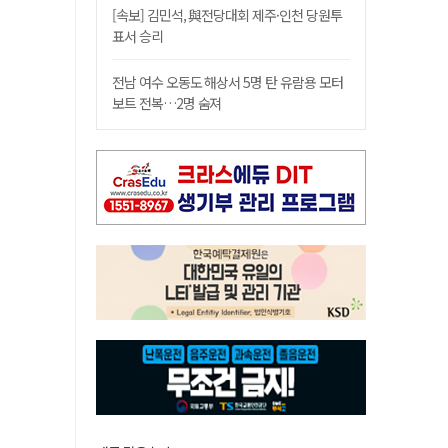
[속보] 김민석, 與전당대회 제주·인천 당원투
표서 승리
전남 여수 오동도 해상서 5명 탄 유람용 모터
보트 전복…2명 숨져