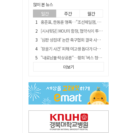
많이 본 뉴스
일간
주간
월간
홍준표, 한동훈 맹폭…"조선제일껌, 권력에 살고 권력에 죽었다"
[시사뒷담] MOU의 함정, 협약식이 투자 확정은 아니긴 해
'심판 성접대' 논란 축구협회 결국 사과…"깊이 반성, 쇄신하겠다"
'장윤기 사건' 피해 여고생 돕다가 다친 고교생, 의상자 인정
"내로남불·탁상공론"…황희 '버스 청년주택' 제안에 與 내부서도 쓴소리
"경로당 통장에 비밀번호가 적혀 있다"…전국 돌며 경로당 13곳 턴 30대 구속
더보기
휠체어 환자 발로 밀어 숨지게 한 70대 간병인…2심도 집행유예
예안향교 대성전, '국가지정 보물로 지정'
"침대에 결박, 탈진"…평생 교회서 산 11세 남아, 병원 이송 끝 숨져
거동 불편 모녀 덮친 새벽 화재…90대 어머니·60대 딸 숨져