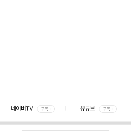
네이버TV
유튜브
구독 +
구독 +