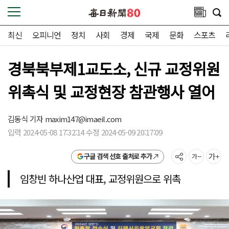
최신
오피니언
정치
사회
경제
국제
문화
스포츠
경북북부제1교도소, 신규 교정위원
위촉식 및 교정현장 참관행사 열어
김동식 기자
maxim147@imaeil.com
입력 2024-05-08 17:32:14 수정 2024-05-09 20:17:09
구글 검색 선호 출처로 추가
임창빈 하나산업 대표, 교정위원으로 위촉