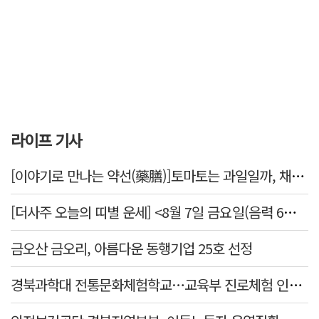
라이프 기사
[이야기로 만나는 약선(藥膳)]토마토는 과일일까, 채소일까
[더사주 오늘의 띠별 운세] <8월 7일 금요일(음력 6월25일)>
금오산 금오리, 아름다운 동행기업 25호 선정
경북과학대 전통문화체험학교…교육부 진로체험 인증기관 선정