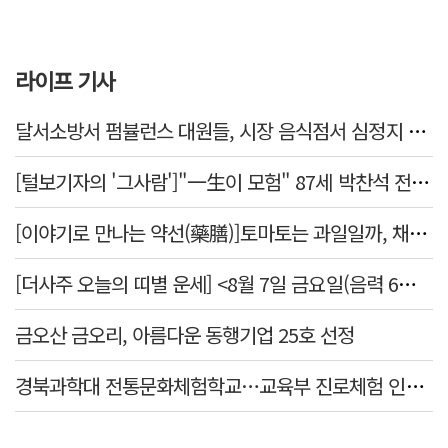
라이프 기사
달서소방서 펌뷸런스 대원들, 시장 음식점서 심정지 환자 생명 살려
[털보기자의 '그사람']"一生이 모험" 87세 박찬석 전 경북대 총장
[이야기로 만나는 약선(藥膳)]토마토는 과일일까, 채소일까
[더사주 오늘의 띠별 운세] <8월 7일 금요일(음력 6월25일)>
금오산 금오리, 아름다운 동행기업 25호 선정
경북과학대 전통문화체험학교…교육부 진로체험 인증기관 선정