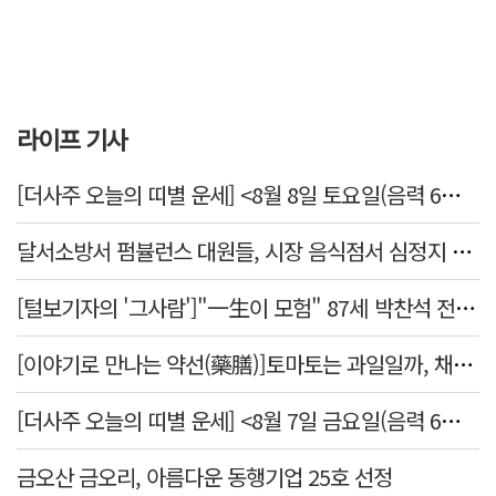
라이프 기사
[더사주 오늘의 띠별 운세] <8월 8일 토요일(음력 6월26일)>
달서소방서 펌뷸런스 대원들, 시장 음식점서 심정지 환자 생명 살려
[털보기자의 '그사람']"一生이 모험" 87세 박찬석 전 경북대 총장
[이야기로 만나는 약선(藥膳)]토마토는 과일일까, 채소일까
[더사주 오늘의 띠별 운세] <8월 7일 금요일(음력 6월25일)>
금오산 금오리, 아름다운 동행기업 25호 선정