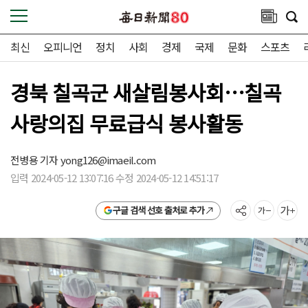
최신
오피니언
정치
사회
경제
국제
문화
스포츠
경북 칠곡군 새살림봉사회…칠곡
사랑의집 무료급식 봉사활동
전병용 기자
yong126@imaeil.com
입력 2024-05-12 13:07:16 수정 2024-05-12 14:51:17
구글 검색 선호 출처로 추가