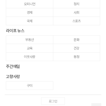
오피니언
정치
경제
사회
국제
스포츠
라이프 뉴스
부동산
문화
교육
건강
이웃사랑
동정
주간매일
고향사랑
구미
로그인