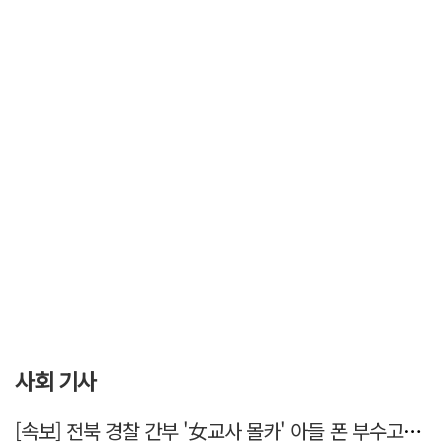
사회 기사
[속보] 전북 경찰 간부 '女교사 몰카' 아들 폰 부수고…"처벌 못하는 사안" 내부망에 글