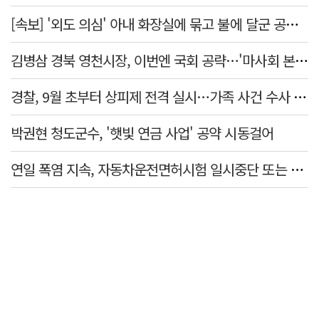
[속보] '외도 의심' 아내 화장실에 묶고 불에 달군 공구로 고문…남편 검거
김병삼 경북 영천시장, 이번엔 국회 공략…'마사회 본사 이전·광역교통망 확충' 요청
경찰, 9월 초부터 상피제 전격 실시…가족 사건 수사 못해
박권현 청도군수, '햇빛 연금 사업' 공약 시동걸어
연일 폭염 지속, 자동차운전면허시험 일시중단 또는 축소 운영