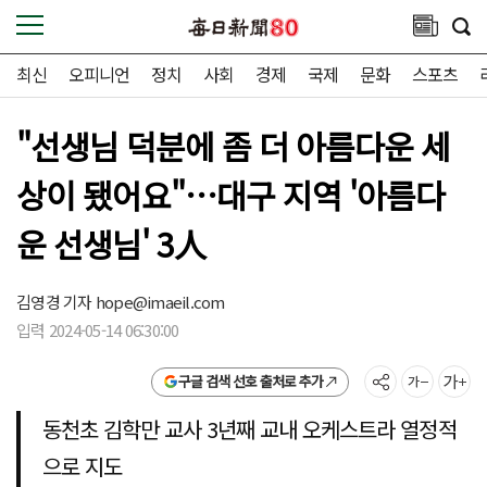
최신
오피니언
정치
사회
경제
국제
문화
스포츠
"선생님 덕분에 좀 더 아름다운 세
상이 됐어요"…대구 지역 '아름다
운 선생님' 3人
김영경 기자
hope@imaeil.com
입력 2024-05-14 06:30:00
구글 검색 선호 출처로 추가
동천초 김학만 교사 3년째 교내 오케스트라 열정적
으로 지도