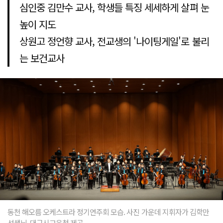
심인중 김만수 교사, 학생들 특징 세세하게 살펴 눈
높이 지도
상원고 정언향 교사, 전교생의 '나이팅게일'로 불리
는 보건교사
동천 해오름 오케스트라 정기연주회 모습. 사진 가운데 지휘자가 김학만
선생님. 대구시교육청 제공