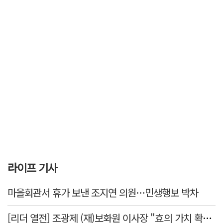
라이프 기사
마을회관서 휴가 보낸 조지연 의원…민생행보 박차
[리더 열전] 조광제 (재)보화원 이사장 "효의 가치 확산 위해 젊은층 참여 이끌어낼 것"