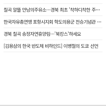
칠곡 알뜰 만남의주유소…경북 최초 '착하디착한 주유소' 선정
한국자유총연맹 포항시지회 학도의용군 전승기념관 방문
경북 칠곡 송정자연휴양림…'북캉스'하세요
[김용삼의 한국 반도체 비하인드] 이병철의 도쿄 선언