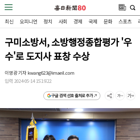
최신
오피니언
정치
사회
경제
국제
문화
스포츠
구미소방서, 소방행정종합평가 '우
수'로 도지사 표창 수상
이영광 기자
kwang623@imaeil.com
입력 2024-05-14 15:19:22
구글 검색 선호 출처로 추가