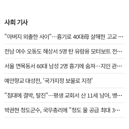
사회 기사
"아버지 외출한 사이"…흉기로 40대母 살해한 고교 자퇴생, 구속 기로에
전남 여수 오동도 해상서 5명 탄 유람용 모터보트 전복…2명 숨져
서울 면목동서 60대 남성 2명 흉기에 숨져…지인 관계로 추정
예안향교 대성전, '국가지정 보물로 지정'
"침대에 결박, 탈진"…평생 교회서 산 11세 남아, 병원 이송 끝 숨져
박권현 청도군수, 국무총리에 "청도 물 공급 최대 3만t 늘려달라"