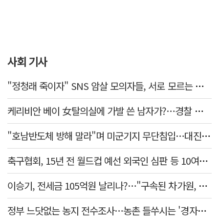
사회 기사
"정청래 죽이자" SNS 암살 모의자들, 서로 모르는 사이였다…檢송치
케리비안 베이 女탈의실에 가발 쓴 남자가?…경찰 추적 중
"호남반도체 방해 말라"며 미군기지 무단침입…대진연 회원 3명 '구속'
축구협회, 15년 전 월드컵 예선 외국인 심판 등 10여명에 '성 접대'
이승기, 전세금 105억원 날리나?…"구속된 차가원, 형사 범죄 영역"
정부 느닷없는 농지 전수조사…농촌 들쑤시는 '경자유전'의 칼날