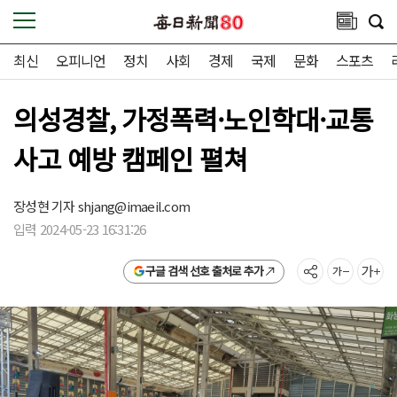
최신
오피니언
정치
사회
경제
국제
문화
스포츠
의성경찰, 가정폭력·노인학대·교통
사고 예방 캠페인 펼쳐
장성현 기자
shjang@imaeil.com
입력 2024-05-23 16:31:26
구글 검색 선호 출처로 추가