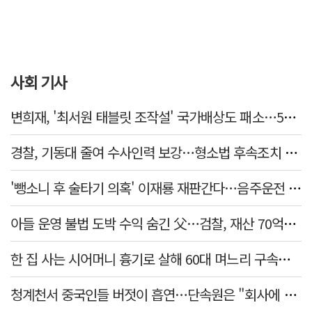
사회 기사
변희재, '최서원 태블릿 조작설' 국가배상도 패소…5천만원 청구 기각
경찰, 기동대 줄여 수사인력 보강…형소법 후속조치 본격화
'뺑소니 후 술타기 의혹' 이재룡 재판간다…음주운전 혐의 제외
아들 운영 불법 도박 수익 숨긴 父…검찰, 재산 70억원 몰수
한 집 사는 시어머니 흉기로 살해 60대 며느리 구속…범행 동기는
청계천서 중국인들 버젓이 흡연…단속원은 "회사에 알려라" 딴청