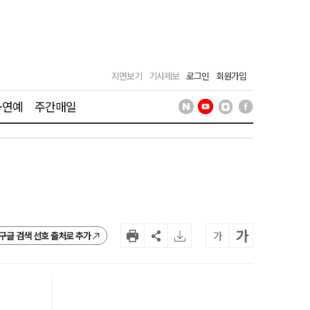
지면보기
기사제보
로그인
회원가입
·연예
주간매일
가
가
구글 검색 선호 출처로 추가