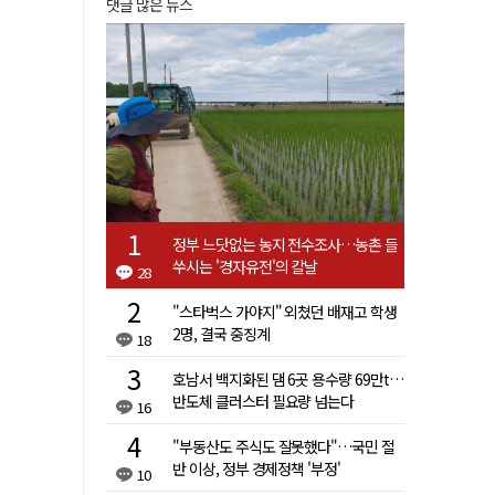
댓글 많은 뉴스
정부 느닷없는 농지 전수조사…농촌 들
쑤시는 '경자유전'의 칼날
28
"스타벅스 가야지" 외쳤던 배재고 학생
2명, 결국 중징계
18
호남서 백지화된 댐 6곳 용수량 69만t…
반도체 클러스터 필요량 넘는다
16
"부동산도 주식도 잘못했다"…국민 절
반 이상, 정부 경제정책 '부정'
10