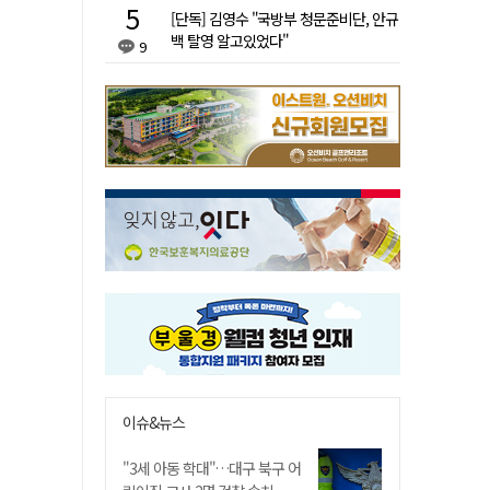
[단독] 김영수 "국방부 청문준비단, 안규
백 탈영 알고있었다"
9
이슈&뉴스
"3세 아동 학대"…대구 북구 어