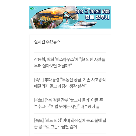
실시간 주요뉴스
장동혁, 황희 '버스하우스'에 "與 의원 자녀들
부터 살아보면 어떨까?"
[속보] 李대통령 "부동산 공급, 기존 사고방식
매달리지 말고 과감히 생각·실천"
[속보] 전북 경찰 간부 '女교사 몰카' 아들 폰
부수고…"처벌 못하는 사안" 내부망에 글
[속보] '외도 의심' 아내 화장실에 묶고 불에 달
군 공구로 고문…남편 검거