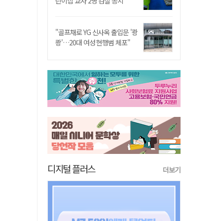
린이집 교사 2명 검찰 송치
"골프채로 YG 신사옥 출입문 '쾅
쾅'…20대 여성 현행범 체포"
디지털 플러스
더보기