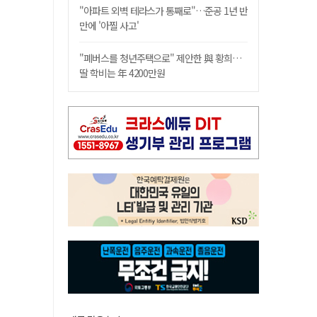
"아파트 외벽 테라스가 통째로"…준공 1년 반
만에 '아찔 사고'
"폐버스를 청년주택으로" 제안한 與 황희…
딸 학비는 年 4200만원