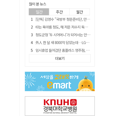
많이 본 뉴스
일간
주간
월간
[단독] 김영수 "국방부 청문준비단, 안규백 탈영 알고있었다"
타는 목마름 청도, 해 저문 저수지 둑에 군수가 서 있었다
청도군정 '두 시어머니'가 되어서는 안된다
外人 한 달 새 8000억 담았는데…LG이노텍 목표주가는 왜 엇갈릴까
임시휴업 들어갔던 홈플러스 영주점, 7일 영업 재개…지하 1층만 운영
신세계사이먼, 대구 아울렛 토지매매 계약 체결… 사업 본궤도
더보기
SK하이닉스, 주당 375원 분기 배당 공시…"3분기 중 주주환원 방안 확정"
"폐기 버스 개조해 청년주택" 與 황희…'딸 학비는 年 4200만원'
이의준 전 경북도 새마을봉사과장, 제28대 울릉군 부군수 취임
"상법개정해도 주주가 '봉'"…하이닉스 솔리다임 상장설에 술렁[개미와글와글]