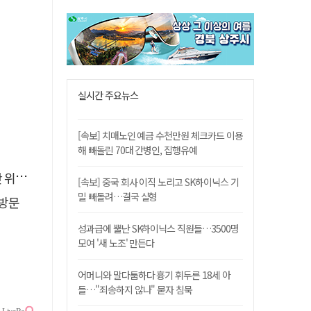
실시간 주요뉴스
[속보] 치매노인 예금 수천만원 체크카드 이용
해 빼돌린 70대 간병인, 집행유예
 것"
[속보] 중국 회사 이직 노리고 SK하이닉스 기
밀 빼돌려…결국 실형
방문
성과급에 뿔난 SK하이닉스 직원들…3500명
모여 '새 노조' 만든다
어머니와 말다툼하다 흉기 휘두른 18세 아
들…"죄송하지 않나" 묻자 침묵