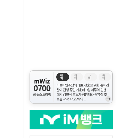
정
경
사
국
치
제
회
제
mWiz
0700
더불어민주당의 대표 선출을 위한 순회경
선이 진행 중인 가운데 8일 제주와 인천
AI 뉴스브리핑
에서 김민석 후보가 정청래와 송영길 후
→
보를 각각 47.75%의 ...