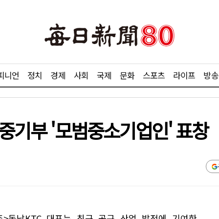
피니언
정치
경제
사회
국제
문화
스포츠
라이프
방송
 중기부 '모범중소기업인' 표창
주>동남KTC 대표는 최근 공구 산업 발전에 기여한