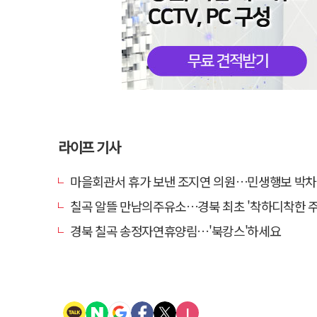
라이프 기사
마을회관서 휴가 보낸 조지연 의원…민생행보 박차
칠곡 알뜰 만남의주유소…경북 최초 '착하디착한 주유소
경북 칠곡 송정자연휴양림…'북캉스'하세요