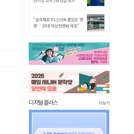
린이집 교사 2명 검찰 송치
"골프채로 YG 신사옥 출입문 '쾅
쾅'…20대 여성 현행범 체포"
디지털 플러스
더보기