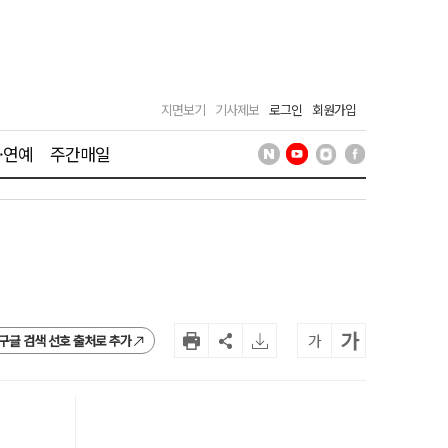
지면보기
기사제보
로그인
회원가입
·연예
주간매일
가
가
구글 검색 선호 출처로 추가