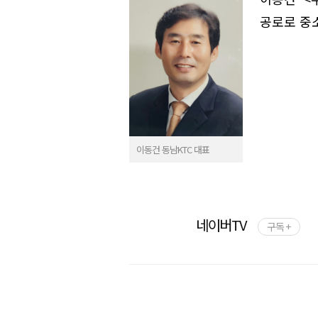
공로로 중
이동건 동남KTC 대표
네이버TV
구독 +