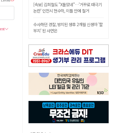
[속보] 김희철도 "X돌았네"…'거꾸로 태극기
논란' 인천시 현수막, 이틀 만에 철거
수사하던 경찰, 방치된 생후 2개월 신생아 '할
부지' 된 사연은