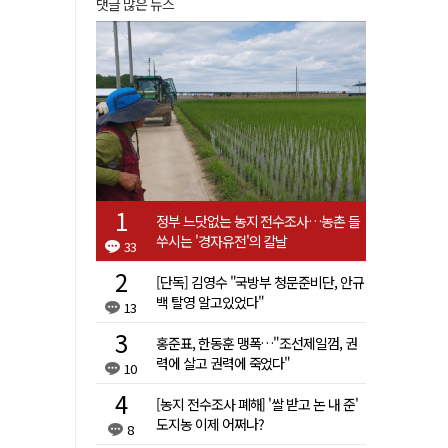
댓글 많은 뉴스
정부 느닷없는 농지 전수조사…농촌 들
쑤시는 '경자유전'의 칼날
33
[단독] 김영수 "국방부 청문준비단, 안규
백 탈영 알고있었다"
13
홍준표, 한동훈 맹폭…"조선제일껌, 권
력에 살고 권력에 죽었다"
10
[농지 전수조사 폐해] '쌀 받고 논 내 준'
도지농 이제 어쩌나?
8