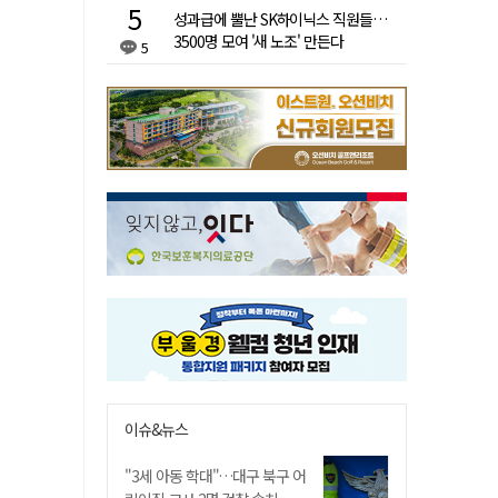
성과급에 뿔난 SK하이닉스 직원들…
3500명 모여 '새 노조' 만든다
5
이슈&뉴스
"3세 아동 학대"…대구 북구 어