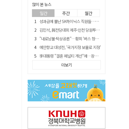
많이 본 뉴스
일간
주간
월간
성과급에 뿔난 SK하이닉스 직원들…3500명 모여 '새 노조' 만든다
김민석, 與전당대회 제주·인천 당원투표서 승리…누적 득표는 '초박빙'
"내로남불·탁상공론"…황희 '버스 청년주택' 제안에 與 내부서도 쓴소리
예안향교 대성전, '국가지정 보물로 지정'
李대통령 "결혼 페널티 개선"에…장동혁 "그 페널티 만든 게 이 정권"
블룸버그 "SK하이닉스, 中 패키징공장 지분매각 등 검토"
더보기
중국 회사 이직 노리고 SK하이닉스 기밀 빼돌려…결국 실형
트럼프 만난 손현보 목사…"현재 자유대한민국 여러 면에서 어려움"
"아버지 외출한 사이"…흉기로 40대母 살해한 고교 자퇴생, 구속 기로에
서울 면목동서 60대 남성 2명 흉기에 숨져…지인 관계로 추정