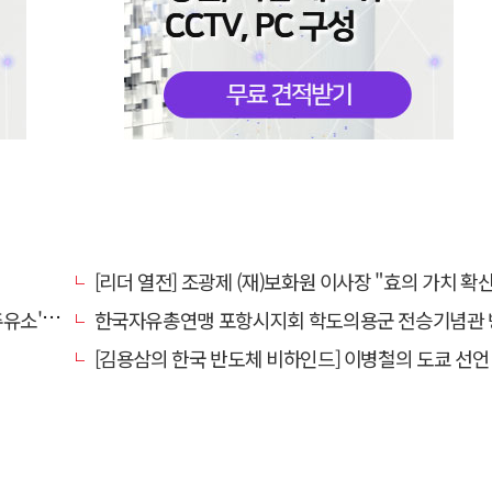
[리더 열전] 조광제 (재)보화원 이사장 "효의 가치 확산 위해 젊은층 참여 이끌어낼
' 선정
한국자유총연맹 포항시지회 학도의용군 전승기념관 
[김용삼의 한국 반도체 비하인드] 이병철의 도쿄 선언