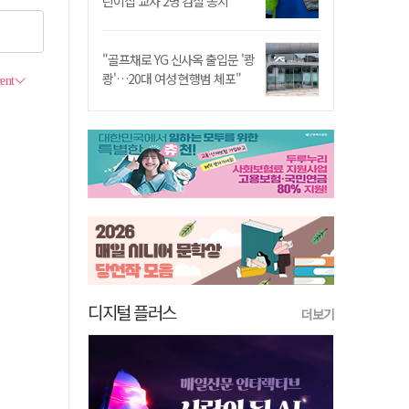
린이집 교사 2명 검찰 송치
"골프채로 YG 신사옥 출입문 '쾅
쾅'…20대 여성 현행범 체포"
디지털 플러스
더보기