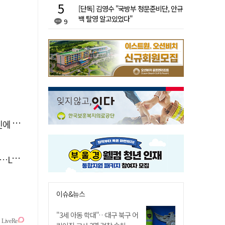
[단독] 김영수 "국방부 청문준비단, 안규
백 탈영 알고있었다"
9
'뚝'
 지원
이슈&뉴스
"3세 아동 학대"…대구 북구 어