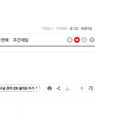
지면보기
기사제보
로그인
회원가입
·연예
주간매일
가
가
구글 검색 선호 출처로 추가