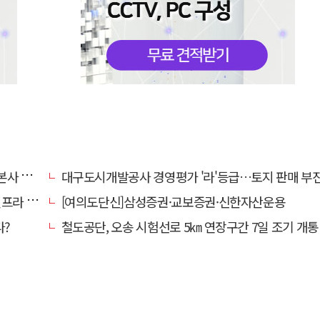
' 요청
대구도시개발공사 경영평가 '라'등급…토지 판매 부진에 1년 만에 두 단계 
내 가동
[여의도단신]삼성증권·교보증권·신한자산운용
다?
철도공단, 오송 시험선로 5㎞ 연장구간 7일 조기 개통…LA 메트로 사업