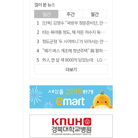
많이 본 뉴스
일간
주간
월간
[단독] 김영수 "국방부 청문준비단, 안규백 탈영 알고있었다"
타는 목마름 청도, 해 저문 저수지 둑에 군수가 서 있었다
청도군정 '두 시어머니'가 되어서는 안된다
"폐기 버스 개조해 청년주택" 與 황희…'딸 학비는 年 4200만원'
外人 한 달 새 8000억 담았는데…LG이노텍 목표주가는 왜 엇갈릴까
임시휴업 들어갔던 홈플러스 영주점, 7일 영업 재개…지하 1층만 운영
더보기
신세계사이먼, 대구 아울렛 토지매매 계약 체결… 사업 본궤도
SK하이닉스, 주당 375원 분기 배당 공시…"3분기 중 주주환원 방안 확정"
이의준 전 경북도 새마을봉사과장, 제28대 울릉군 부군수 취임
"상법개정해도 주주가 '봉'"…하이닉스 솔리다임 상장설에 술렁[개미와글와글]