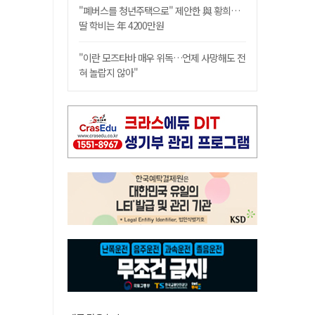
"폐버스를 청년주택으로" 제안한 與 황희…
딸 학비는 年 4200만원
"이란 모즈타바 매우 위독…언제 사망해도 전
혀 놀랍지 않아"