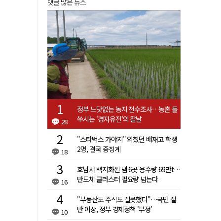
댓글 많은 뉴스
정부 느닷없는 농지 전수조사…농촌 들
쑤시는 '경자유전'의 칼날
28
"스타벅스 가야지" 외쳤던 배재고 학생
2명, 결국 중징계
18
호남서 백지화된 댐 6곳 용수량 69만t…
반도체 클러스터 필요량 넘는다
16
"부동산도 주식도 잘못했다"…국민 절
반 이상, 정부 경제정책 '부정'
10