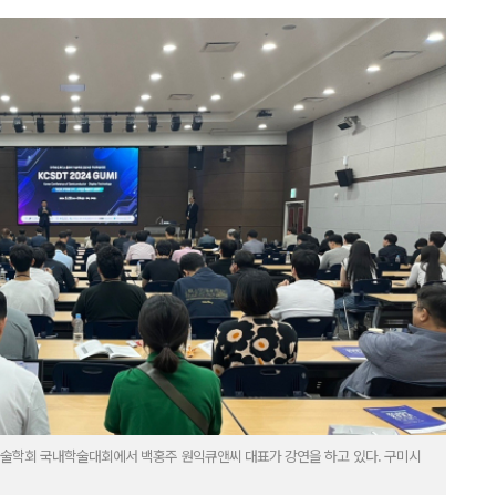
술학회 국내학술대회에서 백홍주 원익큐앤씨 대표가 강연을 하고 있다. 구미시