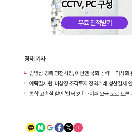
경제 기사
김병삼 경북 영천시장, 이번엔 국회 공략…'마사회 본사 이전·광역교통망 확충
예탁결제원, 비상장·조각투자 장외거래 청산결제 인프라 구축 착수…연
통합 고속철 할인 '반짝 3년'…이후 요금 도로 오른