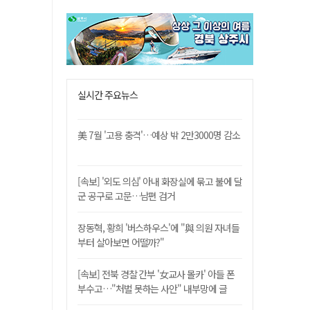
실시간 주요뉴스
美 7월 '고용 충격'…예상 밖 2만3000명 감소
[속보] '외도 의심' 아내 화장실에 묶고 불에 달
군 공구로 고문…남편 검거
장동혁, 황희 '버스하우스'에 "與 의원 자녀들
부터 살아보면 어떨까?"
[속보] 전북 경찰 간부 '女교사 몰카' 아들 폰
부수고…"처벌 못하는 사안" 내부망에 글