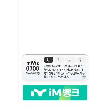
정
경
사
국
치
제
회
제
mWiz
0700
더불어민주당 황희 의원이 제안한 '버스
하우스' 개념은 폐기된 버스를 개조해 대
AI 뉴스브리핑
학가 청년들에게 임시 주거공간으로 제공
→
하자는 내용으로, 네덜란...