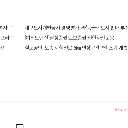
' 요청
대구도시개발공사 경영평가 '라'등급…토지 판매 부진에 1년 만에 두 단계 
내 가동
[여의도단신]삼성증권·교보증권·신한자산운용
다?
철도공단, 오송 시험선로 5㎞ 연장구간 7일 조기 개통…LA 메트로 사업