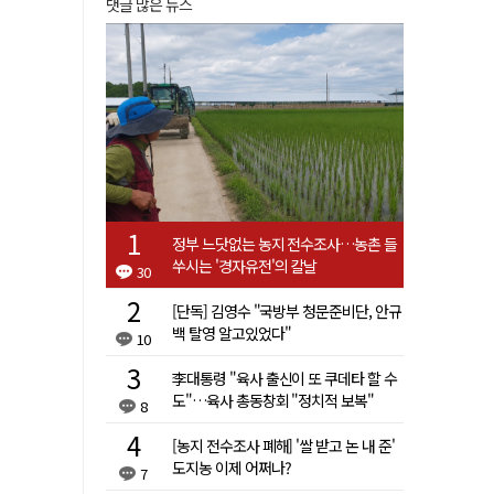
댓글 많은 뉴스
정부 느닷없는 농지 전수조사…농촌 들
쑤시는 '경자유전'의 칼날
30
[단독] 김영수 "국방부 청문준비단, 안규
백 탈영 알고있었다"
10
李대통령 "육사 출신이 또 쿠데타 할 수
도"…육사 총동창회 "정치적 보복"
8
[농지 전수조사 폐해] '쌀 받고 논 내 준'
도지농 이제 어쩌나?
7