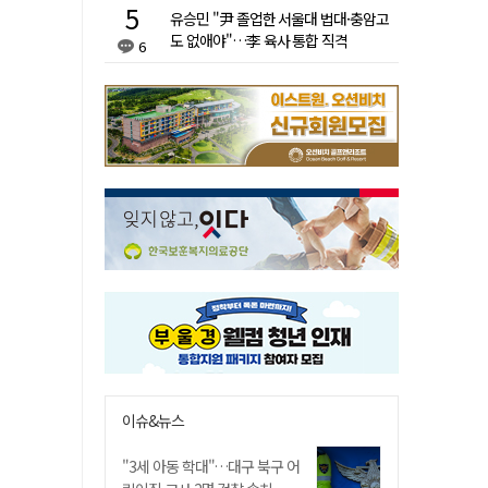
유승민 "尹 졸업한 서울대 법대·충암고
도 없애야"…李 육사 통합 직격
6
이슈&뉴스
"3세 아동 학대"…대구 북구 어