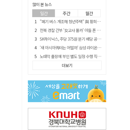
많이 본 뉴스
일간
주간
월간
"폐기 버스 개조해 청년주택" 與 황희…'딸 학비는 年 4200만원'
전북 경찰 간부 '女교사 몰카' 아들 폰 부수고…"처벌 못하는 사안" 내부망에 글
SK하이닉스, 주당 375원 분기 배당 공시…"3분기 중 주주환원 방안 확정"
'새 아시아쿼터는 어떨까' 삼성 라이온즈, 새 얼굴 투수 미야모리 영입
노태악 출장에 부인 별도 일정 수행 직원도…보고서엔 '공식일정 참석'
'외도 의심' 아내 화장실에 묶고 불에 달군 공구로 고문…남편 검거
더보기
박권현 청도군수, '햇빛 연금 사업' 공약 시동걸어
통합 고속철 할인 '반짝 3년'…이후 요금 도로 오른다?
한국 축구, 심판 성접대 경기서 '무패'…당시 올림픽 감독은 홍명보 [영상]
경찰, 9월 초부터 상피제 전격 실시…가족 사건 수사 못해