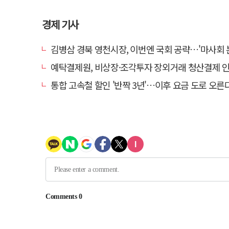
경제 기사
김병삼 경북 영천시장, 이번엔 국회 공략…'마사회 본사 이전·광역교통망 확충
예탁결제원, 비상장·조각투자 장외거래 청산결제 인프라 구축 착수…연
통합 고속철 할인 '반짝 3년'…이후 요금 도로 오른