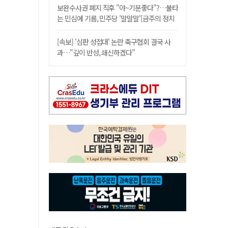
보완수사권 폐지 직후 "야~기분좋다"?…불타
는 민심에 기름, 민주당 '말말말'[금주의 정치
舌전]
[속보] '심판 성접대' 논란 축구협회 결국 사
과…"깊이 반성, 쇄신하겠다"