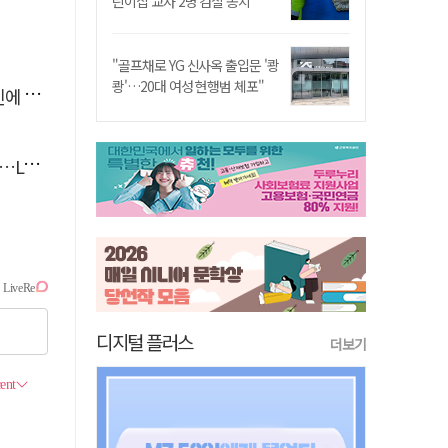
린이집 교사 2명 검찰 송치
"골프채로 YG 신사옥 출입문 '쾅
쾅'…20대 여성 현행범 체포"
'뚝'
 지원
디지털 플러스
더보기