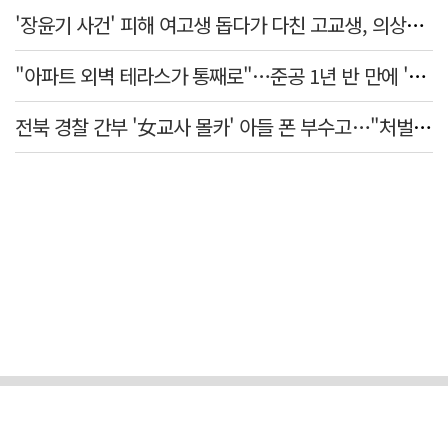
'장윤기 사건' 피해 여고생 돕다가 다친 고교생, 의상자 인정
"아파트 외벽 테라스가 통째로"…준공 1년 반 만에 '아찔 사고'
전북 경찰 간부 '女교사 몰카' 아들 폰 부수고…"처벌 못하는 사안" 내부망에 글