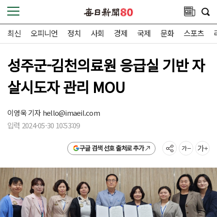
최신
오피니언
정치
사회
경제
국제
문화
스포츠
성주군-김천의료원 응급실 기반 자
살시도자 관리 MOU
이영욱 기자
hello@imaeil.com
입력 2024-05-30 10:53:09
구글 검색 선호 출처로 추가