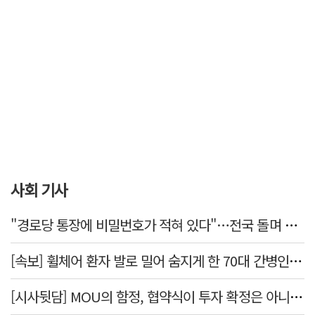
사회 기사
"경로당 통장에 비밀번호가 적혀 있다"…전국 돌며 경로당 13곳 턴 30대 구속
[속보] 휠체어 환자 발로 밀어 숨지게 한 70대 간병인…2심도 집행유예
[시사뒷담] MOU의 함정, 협약식이 투자 확정은 아니긴 해