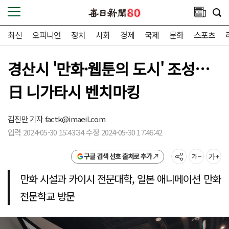
최신
오피니언
정치
사회
경제
국제
문화
스포츠
경산시 '만화·웹툰의 도시' 조성…
日 니가타시 벤치마킹
김진만 기자
factk@imaeil.com
입력 2024-05-30 15:43:34 수정 2024-05-30 17:46:42
구글 검색 선호 출처로 추가
만화 시설과 카이시 전문대학, 일본 애니메이션 만화
전문학교 방문