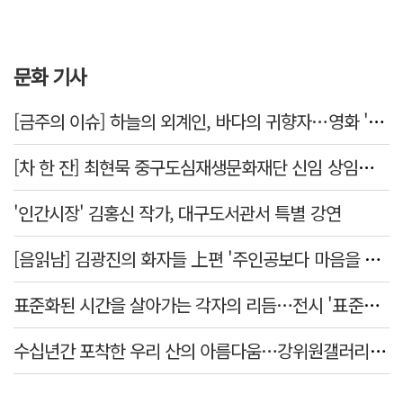
문화 기사
[금주의 이슈] 하늘의 외계인, 바다의 귀향자…영화 '호프'와 '오디세이'
[차 한 잔] 최현묵 중구도심재생문화재단 신임 상임이사 "서문시장·경상감영 등 지역 자원 활용…문화의 일상화"
'인간시장' 김홍신 작가, 대구도서관서 특별 강연
[음읽남] 김광진의 화자들 上편 '주인공보다 마음을 쓴 사람'
표준화된 시간을 살아가는 각자의 리듬…전시 '표준시차'
수십년간 포착한 우리 산의 아름다움…강위원갤러리 '팔공·지리展' 개최