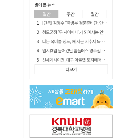
많이 본 뉴스
일간
주간
월간
[단독] 김영수 "국방부 청문준비단, 안규백 탈영 알고있었다"
청도군정 '두 시어머니'가 되어서는 안된다
타는 목마름 청도, 해 저문 저수지 둑에 군수가 서 있었다
임시휴업 들어갔던 홈플러스 영주점, 7일 영업 재개…지하 1층만 운영
신세계사이먼, 대구 아울렛 토지매매 계약 체결… 사업 본궤도
外人 한 달 새 8000억 담았는데…LG이노텍 목표주가는 왜 엇갈릴까
더보기
SK하이닉스, 주당 375원 분기 배당 공시…"3분기 중 주주환원 방안 확정"
"상법개정해도 주주가 '봉'"…하이닉스 솔리다임 상장설에 술렁[개미와글와글]
이의준 전 경북도 새마을봉사과장, 제28대 울릉군 부군수 취임
정청래, 靑 겨냥... "신천지·레버리지·호남 반도체 겁박 사과하라"