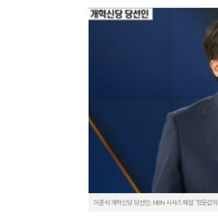
이준석 개혁신당 당선인. MBN 시사스페셜 '정운갑의