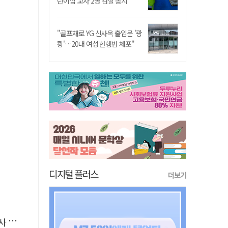
린이집 교사 2명 검찰 송치
"골프채로 YG 신사옥 출입문 '쾅
쾅'…20대 여성 현행범 체포"
디지털 플러스
더보기
요청