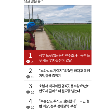
댓글 많은 뉴스
정부 느닷없는 농지 전수조사…농촌 들
쑤시는 '경자유전'의 칼날
28
"스타벅스 가야지" 외쳤던 배재고 학생
2명, 결국 중징계
18
호남서 백지화된 댐 6곳 용수량 69만t…
반도체 클러스터 필요량 넘는다
16
"부동산도 주식도 잘못했다"…국민 절
반 이상, 정부 경제정책 '부정'
10