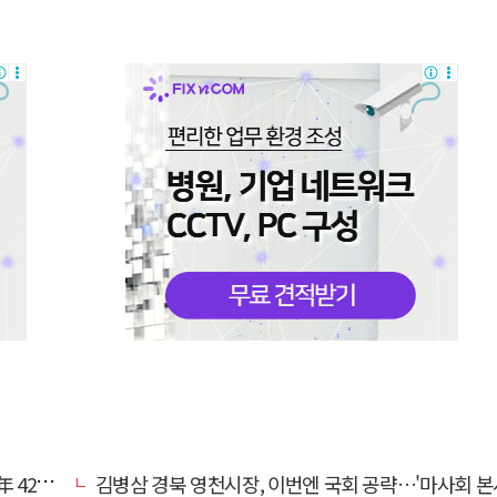
0만원'
김병삼 경북 영천시장, 이번엔 국회 공략…'마사회 본사 이전·광역교통망 확충' 