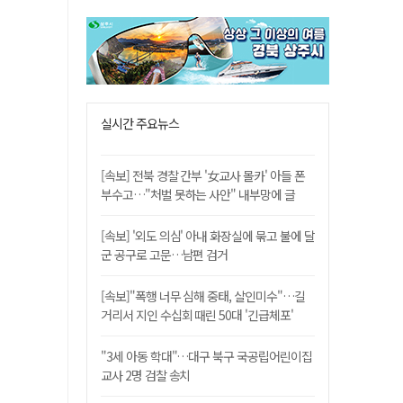
실시간 주요뉴스
[속보] 전북 경찰 간부 '女교사 몰카' 아들 폰
부수고…"처벌 못하는 사안" 내부망에 글
[속보] '외도 의심' 아내 화장실에 묶고 불에 달
군 공구로 고문…남편 검거
[속보]"폭행 너무 심해 중태, 살인미수"…길
거리서 지인 수십회 때린 50대 '긴급체포'
"3세 아동 학대"…대구 북구 국공립어린이집
교사 2명 검찰 송치