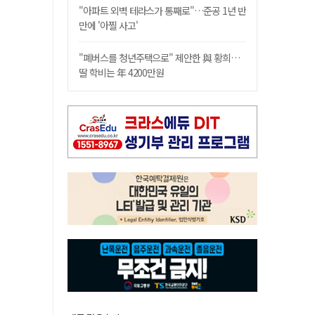
"아파트 외벽 테라스가 통째로"…준공 1년 반
만에 '아찔 사고'
"폐버스를 청년주택으로" 제안한 與 황희…
딸 학비는 年 4200만원