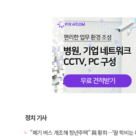
정치 기사
"폐기 버스 개조해 청년주택" 與 황희…'딸 학비는 年 420