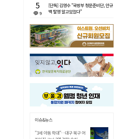
[단독] 김영수 "국방부 청문준비단, 안규
백 탈영 알고있었다"
9
이슈&뉴스
"3세 아동 학대"…대구 북구 어