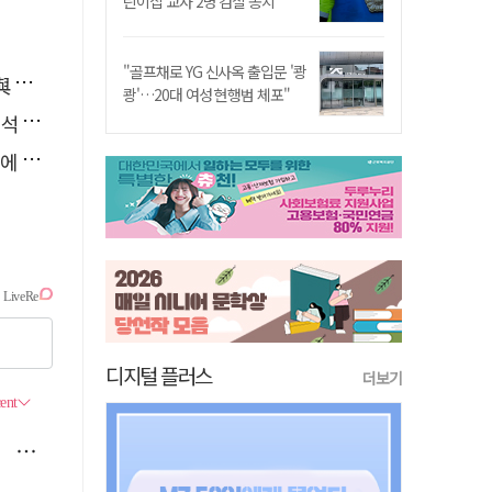
린이집 교사 2명 검찰 송치
"골프채로 YG 신사옥 출입문 '쾅
소리
쾅'…20대 여성 현행범 체포"
능"
다"
디지털 플러스
더보기