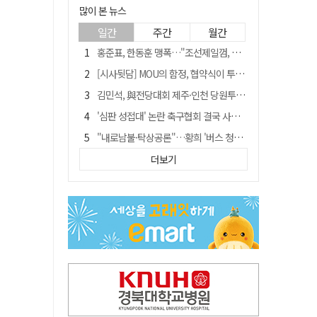
많이 본 뉴스
일간
주간
월간
홍준표, 한동훈 맹폭…"조선제일껌, 권력에 살고 권력에 죽었다"
[시사뒷담] MOU의 함정, 협약식이 투자 확정은 아니긴 해
김민석, 與전당대회 제주·인천 당원투표서 승리…누적 득표는 '초박빙'
'심판 성접대' 논란 축구협회 결국 사과…"깊이 반성, 쇄신하겠다"
"내로남불·탁상공론"…황희 '버스 청년주택' 제안에 與 내부서도 쓴소리
"경로당 통장에 비밀번호가 적혀 있다"…전국 돌며 경로당 13곳 턴 30대 구속
더보기
"침대에 결박, 탈진"…평생 교회서 산 11세 남아, 병원 이송 끝 숨져
예안향교 대성전, '국가지정 보물로 지정'
휠체어 환자 발로 밀어 숨지게 한 70대 간병인…2심도 집행유예
박권현 청도군수, 국무총리에 "청도 물 공급 최대 3만t 늘려달라"