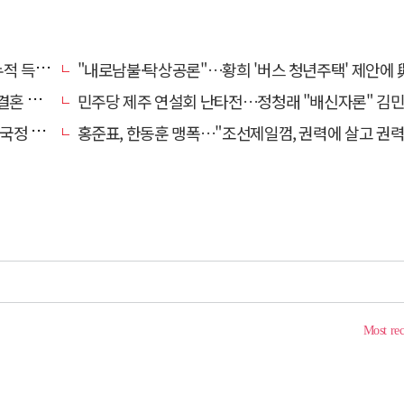
초박빙'
"내로남불·탁상공론"…황희 '버스 청년주택' 제안에 與 내부서도 쓴
 손본다
민주당 제주 연설회 난타전…정청래 "배신자론" 김민석 "관리 무
 중단"
홍준표, 한동훈 맹폭…"조선제일껌, 권력에 살고 권력에 죽었