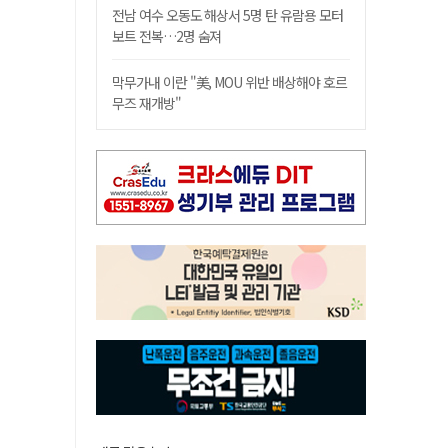
전남 여수 오동도 해상서 5명 탄 유람용 모터
보트 전복…2명 숨져
막무가내 이란 "美, MOU 위반 배상해야 호르
무즈 재개방"