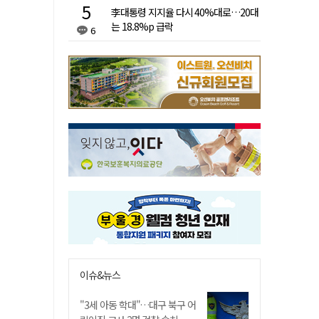
李대통령 지지율 다시 40%대로…20대
는 18.8%p 급락
6
이슈&뉴스
"3세 아동 학대"…대구 북구 어