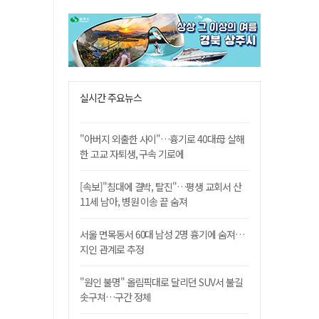
실시간 주요뉴스
"아버지 외출한 사이"…흉기로 40대母 살해
한 고교 자퇴생, 구속 기로에
[속보]"침대에 결박, 탈진"…평생 교회서 산
11세 남아, 병원 이송 끝 숨져
서울 면목동서 60대 남성 2명 흉기에 숨져…
지인 관계로 추정
"원인 불명" 올림픽대로 달리던 SUV서 불길
솟구쳐…구간 정체