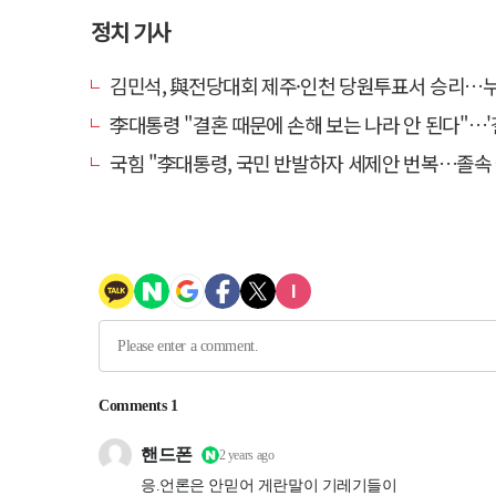
정치 기사
김민석, 與전당대회 제주·인천 당원투표서 승리…누적 득표는 '
李대통령 "결혼 때문에 손해 보는 나라 안 된다"…'결혼 페널티' 22개
국힘 "李대통령, 국민 반발하자 세제안 번복…졸속 국정 즉각