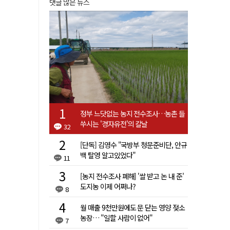
댓글 많은 뉴스
정부 느닷없는 농지 전수조사…농촌 들
쑤시는 '경자유전'의 칼날
32
[단독] 김영수 "국방부 청문준비단, 안규
백 탈영 알고있었다"
11
[농지 전수조사 폐해] '쌀 받고 논 내 준'
도지농 이제 어쩌나?
8
월 매출 9천만원에도 문 닫는 영양 젖소
농장… "일할 사람이 없어"
7