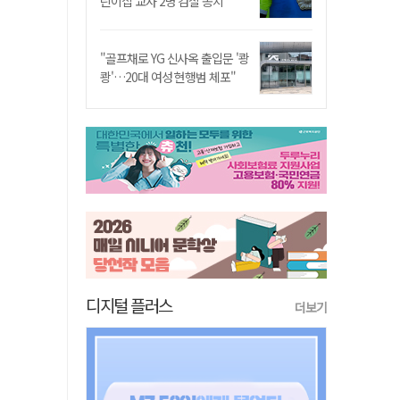
린이집 교사 2명 검찰 송치
"골프채로 YG 신사옥 출입문 '쾅
쾅'…20대 여성 현행범 체포"
디지털 플러스
더보기