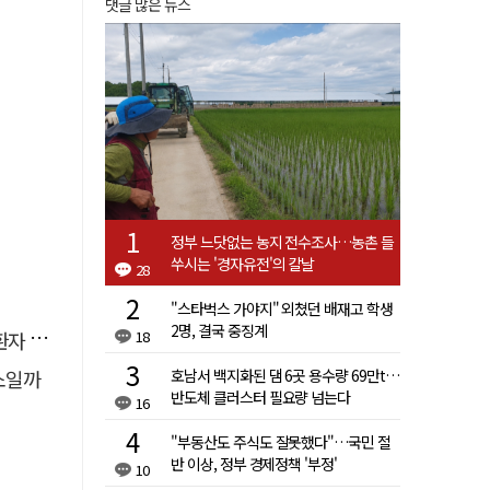
댓글 많은 뉴스
정부 느닷없는 농지 전수조사…농촌 들
쑤시는 '경자유전'의 칼날
28
"스타벅스 가야지" 외쳤던 배재고 학생
2명, 결국 중징계
18
 살려
호남서 백지화된 댐 6곳 용수량 69만t…
소일까
반도체 클러스터 필요량 넘는다
16
"부동산도 주식도 잘못했다"…국민 절
반 이상, 정부 경제정책 '부정'
10