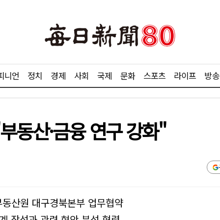
피니언
정치
경제
사회
국제
문화
스포츠
라이프
방송
부동산·금융 연구 강화"
부동산원 대구경북본부 업무협약
계 작성과 관련 현안 분석 협력