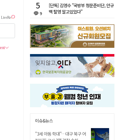
[단독] 김영수 "국방부 청문준비단, 안규
백 탈영 알고있었다"
9
이슈&뉴스
"3세 아동 학대"…대구 북구 어