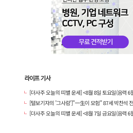
라이프 기사
[더사주 오늘의 띠별 운세] <8월 8일 토요일(음력 6월
[털보기자의 '그사람']"一生이 모험" 87세 박찬석 전 경북
[더사주 오늘의 띠별 운세] <8월 7일 금요일(음력 6월