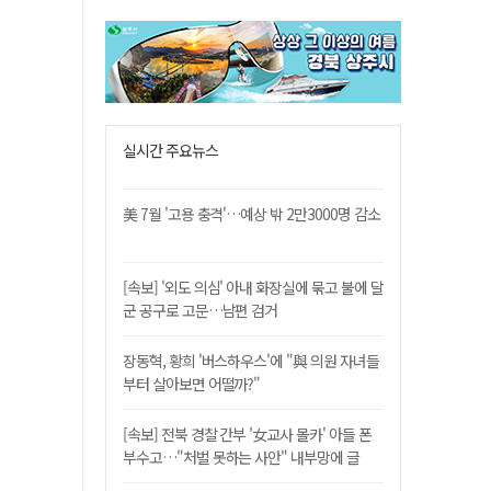
실시간 주요뉴스
美 7월 '고용 충격'…예상 밖 2만3000명 감소
[속보] '외도 의심' 아내 화장실에 묶고 불에 달
군 공구로 고문…남편 검거
장동혁, 황희 '버스하우스'에 "與 의원 자녀들
부터 살아보면 어떨까?"
[속보] 전북 경찰 간부 '女교사 몰카' 아들 폰
부수고…"처벌 못하는 사안" 내부망에 글