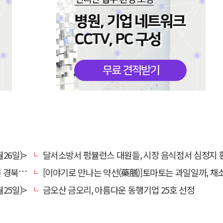
26일)>
달서소방서 펌뷸런스 대원들, 시장 음식점서 심정지 환자 생명
대 총장
[이야기로 만나는 약선(藥膳)]토마토는 과일일까, 채
25일)>
금오산 금오리, 아름다운 동행기업 25호 선정