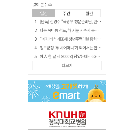
많이 본 뉴스
일간
주간
월간
[단독] 김영수 "국방부 청문준비단, 안규백 탈영 알고있었다"
타는 목마름 청도, 해 저문 저수지 둑에 군수가 서 있었다
"폐기 버스 개조해 청년주택" 與 황희…'딸 학비는 年 4200만원'
청도군정 '두 시어머니'가 되어서는 안된다
外人 한 달 새 8000억 담았는데…LG이노텍 목표주가는 왜 엇갈릴까
임시휴업 들어갔던 홈플러스 영주점, 7일 영업 재개…지하 1층만 운영
더보기
신세계사이먼, 대구 아울렛 토지매매 계약 체결… 사업 본궤도
SK하이닉스, 주당 375원 분기 배당 공시…"3분기 중 주주환원 방안 확정"
이의준 전 경북도 새마을봉사과장, 제28대 울릉군 부군수 취임
"상법개정해도 주주가 '봉'"…하이닉스 솔리다임 상장설에 술렁[개미와글와글]