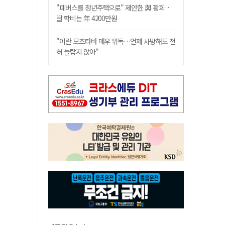
"폐버스를 청년주택으로" 제안한 與 황희…
딸 학비는 年 4200만원
"이란 모즈타바 매우 위독…언제 사망해도 전
혀 놀랍지 않아"