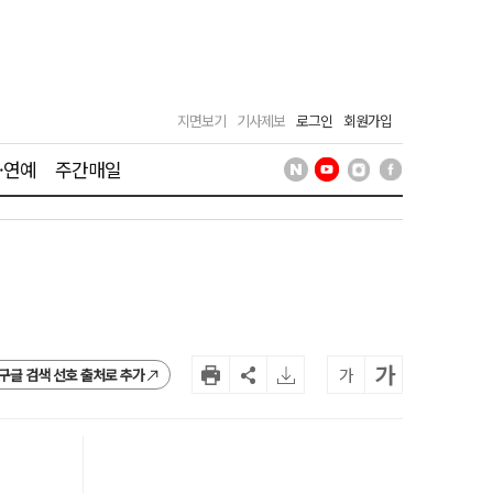
지면보기
기사제보
로그인
회원가입
·연예
주간매일
가
가
구글 검색 선호 출처로 추가