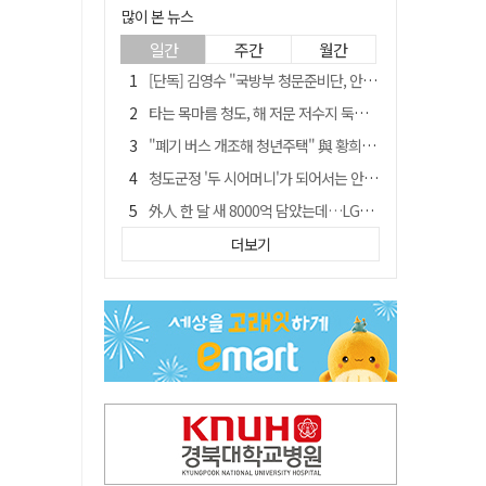
많이 본 뉴스
일간
주간
월간
[단독] 김영수 "국방부 청문준비단, 안규백 탈영 알고있었다"
타는 목마름 청도, 해 저문 저수지 둑에 군수가 서 있었다
"폐기 버스 개조해 청년주택" 與 황희…'딸 학비는 年 4200만원'
청도군정 '두 시어머니'가 되어서는 안된다
外人 한 달 새 8000억 담았는데…LG이노텍 목표주가는 왜 엇갈릴까
임시휴업 들어갔던 홈플러스 영주점, 7일 영업 재개…지하 1층만 운영
더보기
신세계사이먼, 대구 아울렛 토지매매 계약 체결… 사업 본궤도
SK하이닉스, 주당 375원 분기 배당 공시…"3분기 중 주주환원 방안 확정"
이의준 전 경북도 새마을봉사과장, 제28대 울릉군 부군수 취임
"상법개정해도 주주가 '봉'"…하이닉스 솔리다임 상장설에 술렁[개미와글와글]