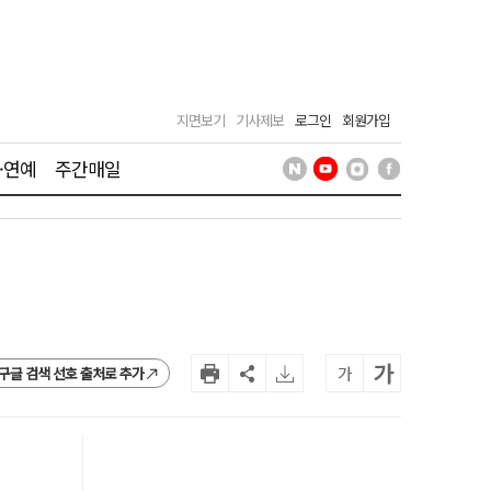
지면보기
기사제보
로그인
회원가입
·연예
주간매일
가
가
구글 검색 선호 출처로 추가