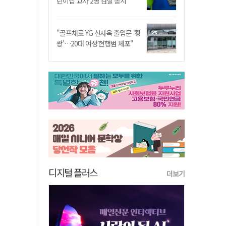
린이집 교사 2명 검찰 송치
"골프채로 YG 신사옥 출입문 '쾅
쾅'…20대 여성 현행범 체포"
디지털 플러스
더보기