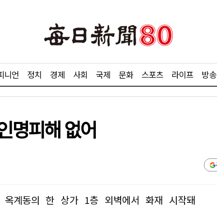
피니언
정치
경제
사회
국제
문화
스포츠
라이프
방송
…인명피해 없어
쯤 옥계동의 한 상가 1층 외벽에서 화재 시작돼