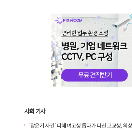
사회 기사
'장윤기 사건' 피해 여고생 돕다가 다친 고교생, 의