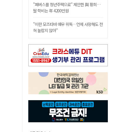
"폐버스를 청년주택으로" 제안한 與 황희…
딸 학비는 年 4200만원
"이란 모즈타바 매우 위독…언제 사망해도 전
혀 놀랍지 않아"