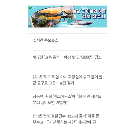
실시간 주요뉴스
美 7월 '고용 충격'…예상 밖 2만3000명 감소
[속보] '외도 의심' 아내 화장실에 묶고 불에 달
군 공구로 고문…남편 검거
장동혁, 황희 '버스하우스'에 "與 의원 자녀들
부터 살아보면 어떨까?"
[속보] 전북 경찰 간부 '女교사 몰카' 아들 폰
부수고…"처벌 못하는 사안" 내부망에 글