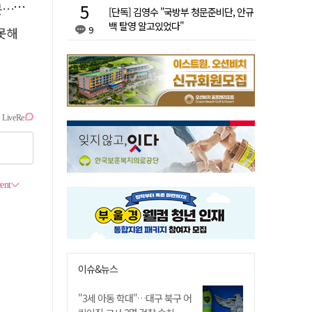
검거
[단독] 김영수 "국방부 청문준비단, 안규
백 탈영 알고있었다"
9
 못해
이슈&뉴스
"3세 아동 학대"…대구 북구 어