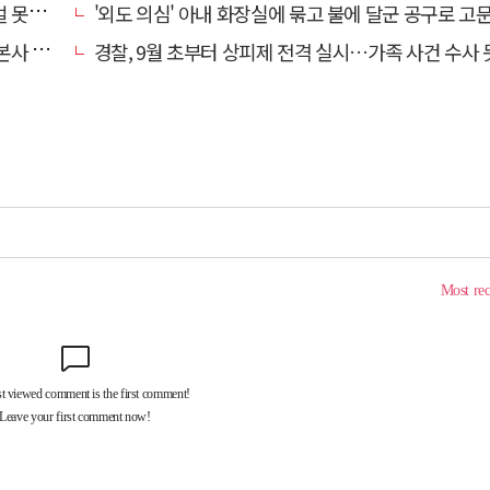
망에 글
'외도 의심' 아내 화장실에 묶고 불에 달군 공구로 고문…남편 
' 요청
경찰, 9월 초부터 상피제 전격 실시…가족 사건 수사