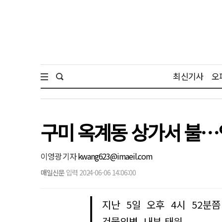
최신기사
오
구미 옥계동 상가서 불
이영광 기자
kwang623@imaeil.com
매일신문
입력 2024-06-06 14:06:00
지난 5일 오후 4시 52분
건물외벽, 내부 태워