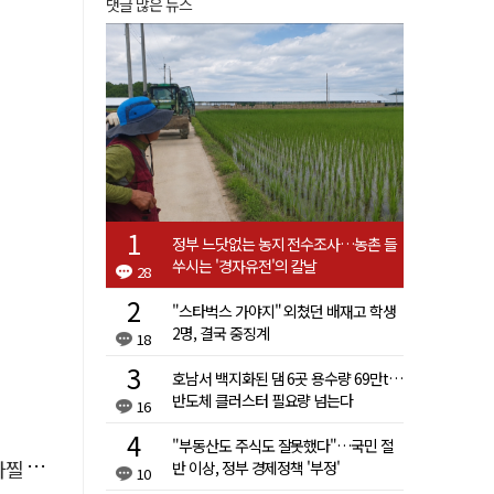
댓글 많은 뉴스
정부 느닷없는 농지 전수조사…농촌 들
쑤시는 '경자유전'의 칼날
28
"스타벅스 가야지" 외쳤던 배재고 학생
2명, 결국 중징계
18
호남서 백지화된 댐 6곳 용수량 69만t…
반도체 클러스터 필요량 넘는다
16
"부동산도 주식도 잘못했다"…국민 절
사고'
반 이상, 정부 경제정책 '부정'
10