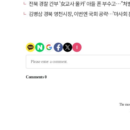
전북 경찰 간부 '女교사 몰카' 아들 폰 부수고…"처벌 못하는 사안" 내부
김병삼 경북 영천시장, 이번엔 국회 공략…'마사회 본사 이전·광역교통망 확충