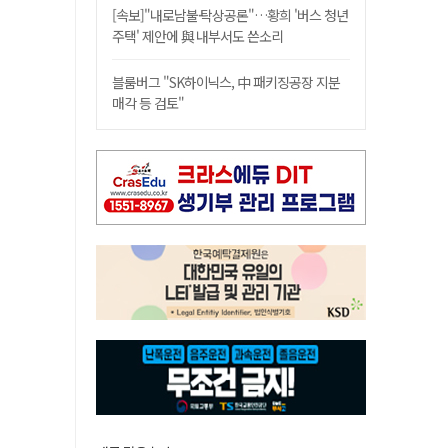
[속보]"내로남불·탁상공론"…황희 '버스 청년
주택' 제안에 與 내부서도 쓴소리
블룸버그 "SK하이닉스, 中 패키징공장 지분
매각 등 검토"