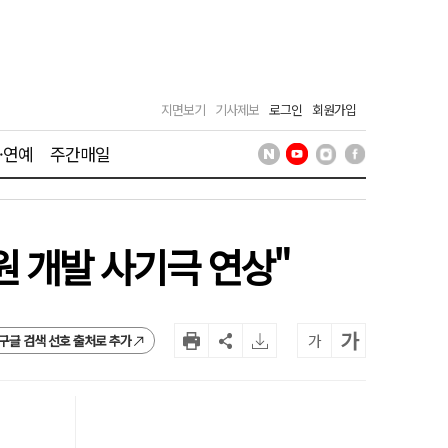
지면보기
기사제보
로그인
회원가입
·연예
주간매일
자원 개발 사기극 연상"
가
가
구글 검색 선호 출처로 추가