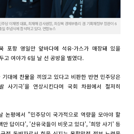
주당 이재명 대표, 최재해 감사원장, 최상목 경제부총리 겸 기획재정부 장관이 6
충일 추념식에 참석하고 있다. 연합뉴스
북 포항 영일만 앞바다에 석유·가스가 매장돼 있을
두고 여야가 6일 날 선 공방을 벌였다.
 기대에 찬물을 끼얹고 있다고 비판한 반면 민주당은
 개발 사기극'을 연상시킨다며 국회 차원에서 철저히
날 논평에서 "민주당이 국가적으로 역량을 모아야 할
핵만 답이다', '산유국들이 비웃고 있다', '희망 사기' 등
 국정 동반자로서 힘을 싣지는 못할망정 정부 노력을