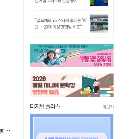
린이집 교사 2명 검찰 송치
"골프채로 YG 신사옥 출입문 '쾅
쾅'…20대 여성 현행범 체포"
디지털 플러스
더보기
본다