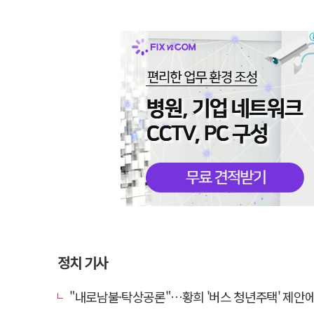
정치 기사
"내로남불·탁상공론"…황희 '버스 청년주택' 제안에 與 내부서도 