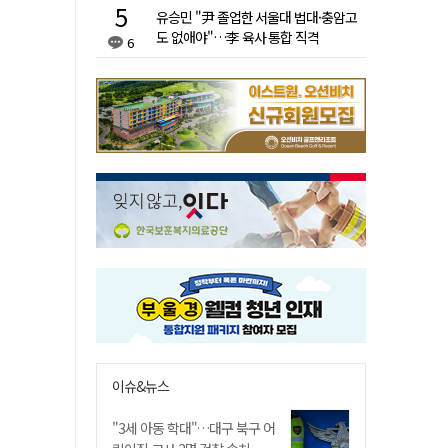
유승민 "尹 졸업한 서울대 법대·충암고
도 없애야"…李 육사 통합 직격
6
이슈&뉴스
"3세 아동 학대"…대구 북구 어