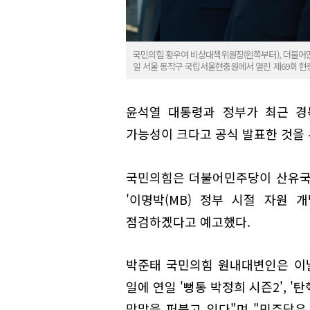
국민의힘 황우여 비상대책위원장(왼쪽부터), 더불어민
일 서울 동작구 국립서울현충원에서 열린 제69회 현
윤석열 대통령과 정부가 최근 경
가능성이 크다고 공식 발표한 것을 
국민의힘은 더불어민주당이 산유국
'이명박(MB) 정부 시절 자원
점검하겠다고 예고했다.
박준태 국민의힘 원내대변인은 이
일에 연일 '뻥통 박정희 시즌2', '탄
막말을 퍼붓고 있다"며 "민주당은