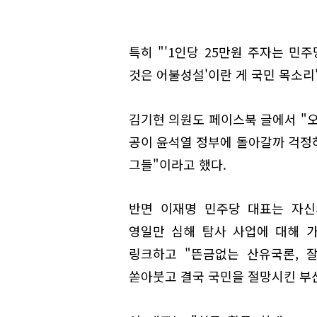
특히 "'1인당 25만원 주자는 민
것은 어불성설'이란 게 국민 목소리
김기현 의원도 페이스북 글에서 "오
공이 윤석열 정부에 돌아갈까 걱정
그들"이라고 했다.
반면 이재명 민주당 대표는 자신
영일만 심해 탐사 사업에 대해 
링크하고 "뜬금없는 산유국론, 
쏟아붓고 결국 국민을 절망시킨 부