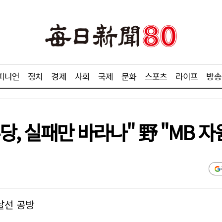
피니언
정치
경제
사회
국제
문화
스포츠
라이프
방송
주당, 실패만 바라나" 野 "MB 
 날선 공방