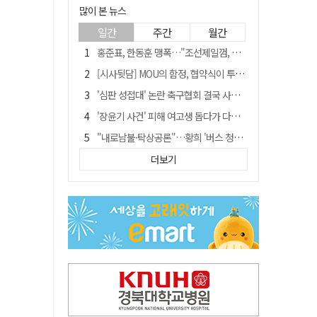
많이 본 뉴스
일간
주간
월간
홍준표, 한동훈 맹폭…"조선제일껌, 권력에 살고 권력에 죽었다"
[시사뒷담] MOU의 함정, 협약식이 투자 확정은 아니긴 해
'심판 성접대' 논란 축구협회 결국 사과…"깊이 반성, 쇄신하겠다"
'장윤기 사건' 피해 여고생 돕다가 다친 고교생, 의상자 인정
"내로남불·탁상공론"…황희 '버스 청년주택' 제안에 與 내부서도 쓴소리
"경로당 통장에 비밀번호가 적혀 있다"…전국 돌며 경로당 13곳 턴 30대 구속
더보기
휠체어 환자 발로 밀어 숨지게 한 70대 간병인…2심도 집행유예
예안향교 대성전, '국가지정 보물로 지정'
"침대에 결박, 탈진"…평생 교회서 산 11세 남아, 병원 이송 끝 숨져
거동 불편 모녀 덮친 새벽 화재…90대 어머니·60대 딸 숨져