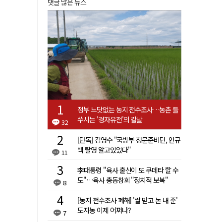
댓글 많은 뉴스
정부 느닷없는 농지 전수조사…농촌 들
쑤시는 '경자유전'의 칼날
32
[단독] 김영수 "국방부 청문준비단, 안규
백 탈영 알고있었다"
11
李대통령 "육사 출신이 또 쿠데타 할 수
도"…육사 총동창회 "정치적 보복"
8
[농지 전수조사 폐해] '쌀 받고 논 내 준'
도지농 이제 어쩌나?
7