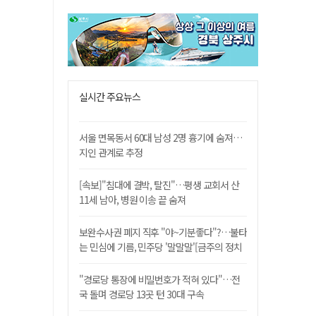
실시간 주요뉴스
서울 면목동서 60대 남성 2명 흉기에 숨져…
지인 관계로 추정
[속보]"침대에 결박, 탈진"…평생 교회서 산
11세 남아, 병원 이송 끝 숨져
보완수사권 폐지 직후 "야~기분좋다"?…불타
는 민심에 기름, 민주당 '말말말'[금주의 정치
舌전]
"경로당 통장에 비밀번호가 적혀 있다"…전
국 돌며 경로당 13곳 턴 30대 구속