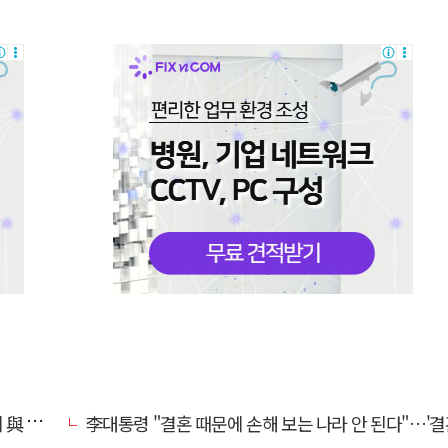
쓴소리
李대통령 "결혼 때문에 손해 보는 나라 안 된다"…'결혼 페널티' 22개 손