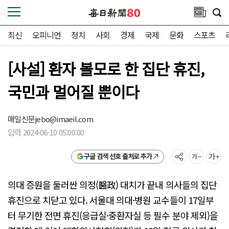
최신
오피니언
정치
사회
경제
국제
문화
스포츠
[사설] 환자 볼모로 한 집단 휴진,
국민과 멀어질 뿐이다
매일신문
jebo@imaeil.com
입력 2024-06-10 05:00:00
구글 검색 선호 출처로 추가
의대 증원을 둘러싼 의정(醫政) 대치가 끝내 의사들의 집단
휴진으로 치닫고 있다. 서울대 의대·병원 교수들이 17일부
터 무기한 전면 휴진(응급실·중환자실 등 필수 분야 제외)을