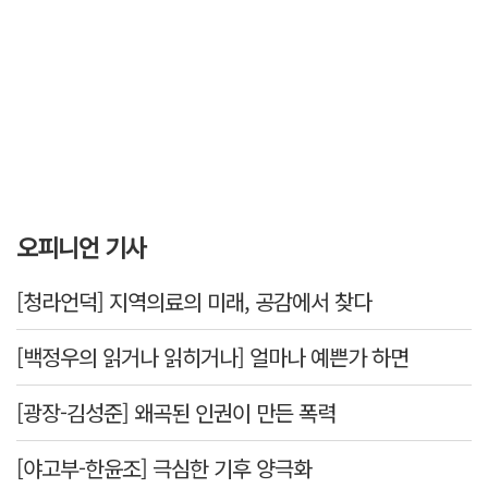
오피니언 기사
[청라언덕] 지역의료의 미래, 공감에서 찾다
[백정우의 읽거나 읽히거나] 얼마나 예쁜가 하면
[광장-김성준] 왜곡된 인권이 만든 폭력
[야고부-한윤조] 극심한 기후 양극화