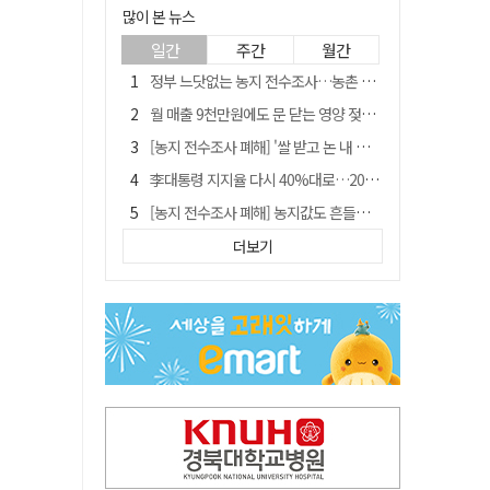
많이 본 뉴스
일간
주간
월간
정부 느닷없는 농지 전수조사…농촌 들쑤시는 '경자유전'의 칼날
월 매출 9천만원에도 문 닫는 영양 젖소농장… "일할 사람이 없어"
[농지 전수조사 폐해] '쌀 받고 논 내 준' 도지농 이제 어쩌나?
李대통령 지지율 다시 40%대로…20대는 18.8%p 급락
[농지 전수조사 폐해] 농지값도 흔들리나…"도지 막히면 헐값 매물 나올 수도"
유승민 "尹 졸업한 서울대 법대·충암고도 없애야"…李 육사 통합 직격
더보기
지역활성화 펀드 9호…포항 AI 데이터센터에 6천억 투입
국민 51.9% "李 대통령 재판 재개 필요하다"
경북 영천시, 9월부터 11월까지 반값 여행 혜택 제공
아쉬운 태클