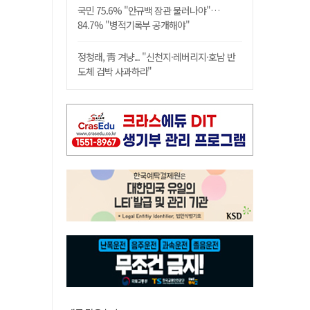
국민 75.6% "안규백 장관 물러나야"…
84.7% "병적기록부 공개해야"
정청래, 靑 겨냥... "신천지·레버리지·호남 반
도체 겁박 사과하라"