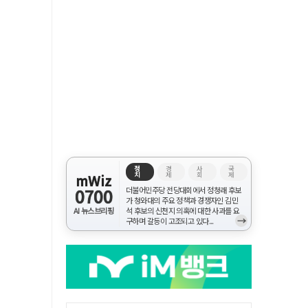
정
경
사
국
치
제
회
제
mWiz
0700
더불어민주당 전당대회에서 정청래 후보
가 청와대의 주요 정책과 경쟁자인 김민
AI 뉴스브리핑
석 후보의 신천지 의혹에 대한 사과를 요
→
구하며 갈등이 고조되고 있다...