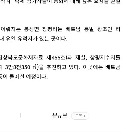
라며 "축제 참가자들이 봉화에 대해 깊은 호감을 얻길
이 이뤄지는 봉성면 창평리는 베트남 통일 왕조인 리
내 유일 유적지가 있는 곳이다.
경상북도문화재자료 제466호)과 재실, 창평저수지를
 3만8천350㎡)을 추진하고 있다. 이곳에는 베트남
등이 들어설 예정이다.
유튜브
구독 +