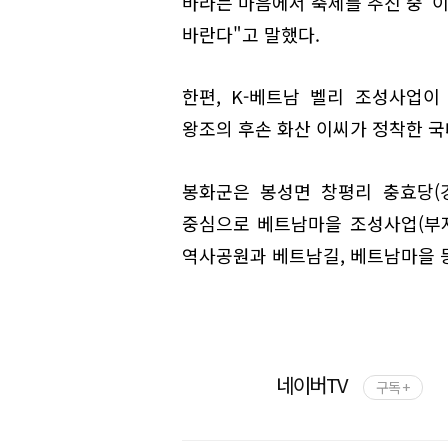
바라는 마음에서 축제를 추진 중"이
바란다"고 말했다.
한편, K-베트남 벨리 조성사업
왕조의 후손 화산 이씨가 정착한 국
봉화군은 봉성면 창평리 충효당(
중심으로 베트남마을 조성사업(부지
역사공원과 베트남길, 베트남마을 
네이버TV
구독 +