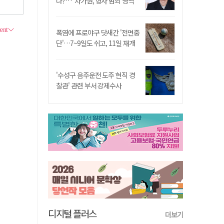
나?…"차가원, 형사 범죄 영역"
폭염에 프로야구 닷새간 '전면중
단'…7~9일도 쉬고, 11일 재개
'수성구 음주운전 도주 현직 경
찰관' 관련 부서 강제수사
디지털 플러스
더보기