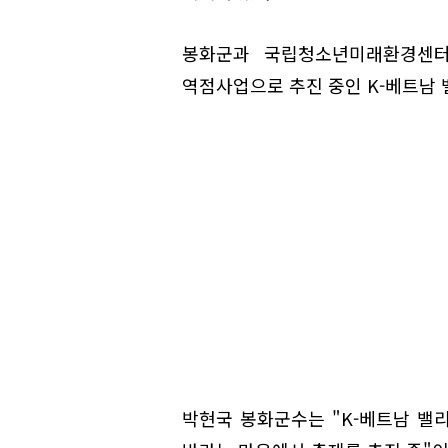
봉화군과 국립청소년미래환경센터
역점사업으로 추진 중인 K-베트남 
박현국 봉화군수는 "K-베트남 밸