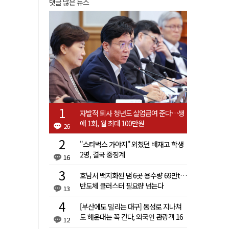
댓글 많은 뉴스
자발적 퇴사 청년도 실업급여 준다…생
애 1회, 월 최대 100만원
26
"스타벅스 가야지" 외쳤던 배재고 학생
2명, 결국 중징계
16
호남서 백지화된 댐 6곳 용수량 69만t…
반도체 클러스터 필요량 넘는다
13
[부산에도 밀리는 대구] 동성로 지나쳐
도 해운대는 꼭 간다, 외국인 관광객 16
12
배 차이