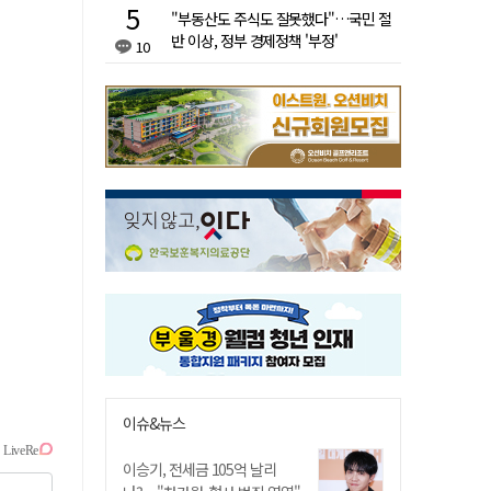
"부동산도 주식도 잘못했다"…국민 절
반 이상, 정부 경제정책 '부정'
10
이슈&뉴스
이승기, 전세금 105억 날리