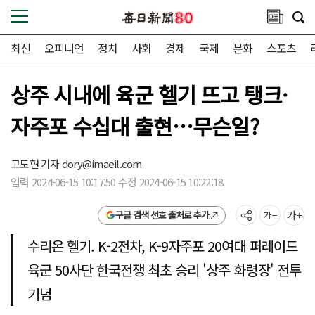
최신
오피니언
정치
사회
경제
국제
문화
스포츠
상주 시내에 육군 헬기 뜨고 탱크·
자주포 수십대 출현…무슨일?
고도현 기자
dory@imaeil.com
입력 2024-06-15 10:17:50 수정 2024-06-15 10:22:18
구글 검색 선호 출처로 추가
수리온 헬기. K-2전차, K-9자주포 20여대 퍼레이드
육군 50사단 한국전쟁 최초 승리 '상주 화령장' 전투
기념