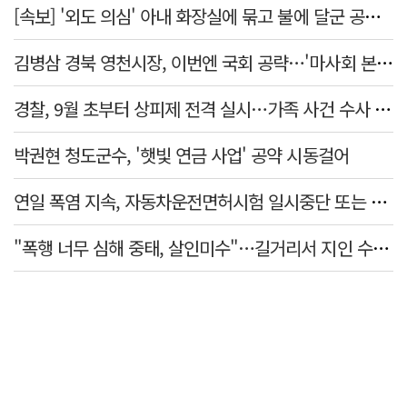
[속보] '외도 의심' 아내 화장실에 묶고 불에 달군 공구로 고문…남편 검거
김병삼 경북 영천시장, 이번엔 국회 공략…'마사회 본사 이전·광역교통망 확충' 요청
경찰, 9월 초부터 상피제 전격 실시…가족 사건 수사 못해
박권현 청도군수, '햇빛 연금 사업' 공약 시동걸어
연일 폭염 지속, 자동차운전면허시험 일시중단 또는 축소 운영
"폭행 너무 심해 중태, 살인미수"…길거리서 지인 수십회 때린 50대 '긴급체포'