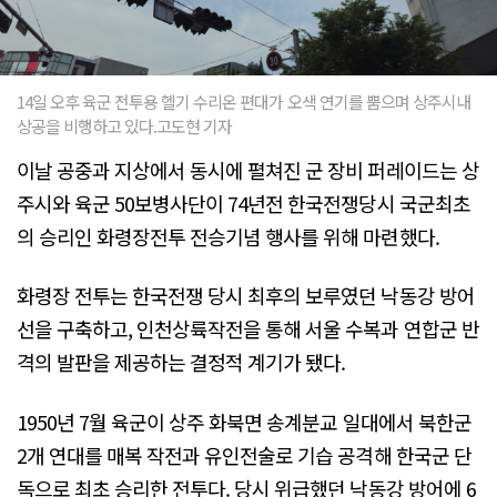
14일 오후 육군 전투용 헬기 수리온 편대가 오색 연기를 뿜으며 상주시내
상공을 비행하고 있다.고도현 기자
이날 공중과 지상에서 동시에 펼쳐진 군 장비 퍼레이드는 상
주시와 육군 50보병사단이 74년전 한국전쟁당시 국군최초
의 승리인 화령장전투 전승기념 행사를 위해 마련했다.
화령장 전투는 한국전쟁 당시 최후의 보루였던 낙동강 방어
선을 구축하고, 인천상륙작전을 통해 서울 수복과 연합군 반
격의 발판을 제공하는 결정적 계기가 됐다.
1950년 7월 육군이 상주 화북면 송계분교 일대에서 북한군
2개 연대를 매복 작전과 유인전술로 기습 공격해 한국군 단
독으로 최초 승리한 전투다. 당시 위급했던 낙동강 방어에 6