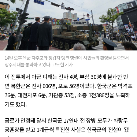
14일 오후 육군 자주포와 장갑차 탱크 행렬이 시민들의 환영을 받으면서
상주시내를 통과하고 있다. 고도현 기자
이 전투에서 아군 피해는 전사 4명, 부상 30명에 불과한 반
면 북한군은 전사 606명, 포로 56명이었다. 한국군은 박격포
36문, 대전차포 6문, 기관총 53정, 소총 1천386정을 노획하
기도 했다.
공로가 인정돼 당시 한국군 17연대 전 장병 모두가 화랑무
공훈장을 받고 1계급씩 특진한 사실은 한국군의 전설이 됐