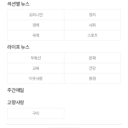
섹션별 뉴스
오피니언
정치
경제
사회
국제
스포츠
라이프 뉴스
부동산
문화
교육
건강
이웃사랑
동정
주간매일
고향사랑
구미