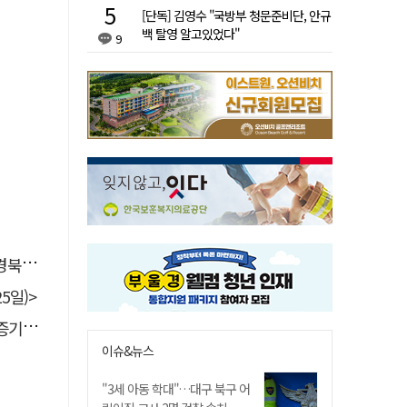
[단독] 김영수 "국방부 청문준비단, 안규
백 탈영 알고있었다"
9
 총장
5일)>
 선정
이슈&뉴스
"3세 아동 학대"…대구 북구 어