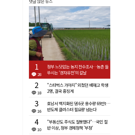
댓글 많은 뉴스
정부 느닷없는 농지 전수조사…농촌 들
쑤시는 '경자유전'의 칼날
28
"스타벅스 가야지" 외쳤던 배재고 학생
2명, 결국 중징계
18
호남서 백지화된 댐 6곳 용수량 69만t…
반도체 클러스터 필요량 넘는다
16
"부동산도 주식도 잘못했다"…국민 절
반 이상, 정부 경제정책 '부정'
10