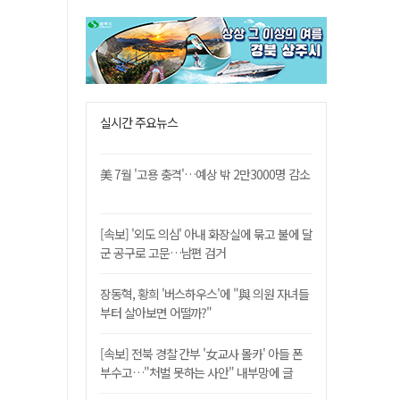
실시간 주요뉴스
美 7월 '고용 충격'…예상 밖 2만3000명 감소
[속보] '외도 의심' 아내 화장실에 묶고 불에 달
군 공구로 고문…남편 검거
장동혁, 황희 '버스하우스'에 "與 의원 자녀들
부터 살아보면 어떨까?"
[속보] 전북 경찰 간부 '女교사 몰카' 아들 폰
부수고…"처벌 못하는 사안" 내부망에 글