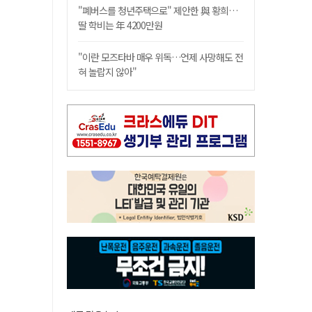
"폐버스를 청년주택으로" 제안한 與 황희…
딸 학비는 年 4200만원
"이란 모즈타바 매우 위독…언제 사망해도 전
혀 놀랍지 않아"