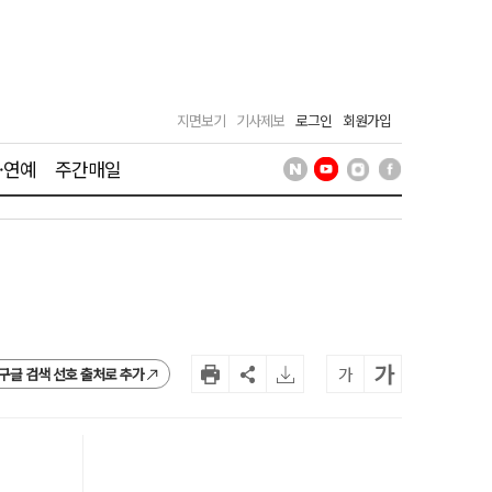
지면보기
기사제보
로그인
회원가입
·연예
주간매일
가
가
구글 검색 선호 출처로 추가