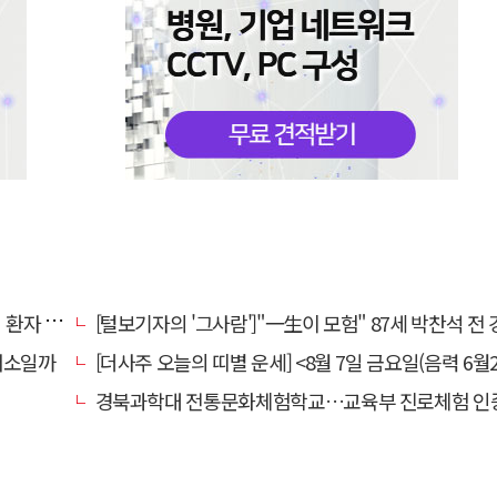
명 살려
[털보기자의 '그사람']"一生이 모험" 87세 박찬석 전 경북대
채소일까
[더사주 오늘의 띠별 운세] <8월 7일 금요일(음력 6월2
경북과학대 전통문화체험학교…교육부 진로체험 인증기관