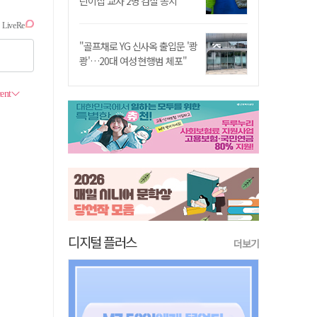
린이집 교사 2명 검찰 송치
"골프채로 YG 신사옥 출입문 '쾅
쾅'…20대 여성 현행범 체포"
디지털 플러스
더보기