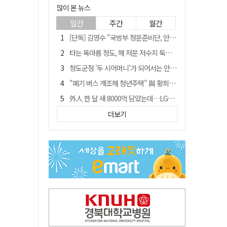
많이 본 뉴스
일간
주간
월간
[단독] 김영수 "국방부 청문준비단, 안규백 탈영 알고있었다"
타는 목마름 청도, 해 저문 저수지 둑에 군수가 서 있었다
청도군정 '두 시어머니'가 되어서는 안된다
"폐기 버스 개조해 청년주택" 與 황희…'딸 학비는 年 4200만원'
外人 한 달 새 8000억 담았는데…LG이노텍 목표주가는 왜 엇갈릴까
임시휴업 들어갔던 홈플러스 영주점, 7일 영업 재개…지하 1층만 운영
더보기
신세계사이먼, 대구 아울렛 토지매매 계약 체결… 사업 본궤도
SK하이닉스, 주당 375원 분기 배당 공시…"3분기 중 주주환원 방안 확정"
이의준 전 경북도 새마을봉사과장, 제28대 울릉군 부군수 취임
"상법개정해도 주주가 '봉'"…하이닉스 솔리다임 상장설에 술렁[개미와글와글]