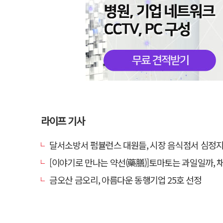
라이프 기사
달서소방서 펌뷸런스 대원들, 시장 음식점서 심정지 환자 생
[이야기로 만나는 약선(藥膳)]토마토는 과일일까, 
금오산 금오리, 아름다운 동행기업 25호 선정