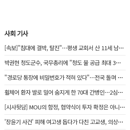
사회 기사
[속보]"침대에 결박, 탈진"…평생 교회서 산 11세 남아, 병원 이송 끝 숨져
박권현 청도군수, 국무총리에 "청도 물 공급 최대 3만t 늘려달라"
"경로당 통장에 비밀번호가 적혀 있다"…전국 돌며 경로당 13곳 턴 30대 구속
휠체어 환자 발로 밀어 숨지게 한 70대 간병인…2심도 집행유예
[시사뒷담] MOU의 함정, 협약식이 투자 확정은 아니긴 해
'장윤기 사건' 피해 여고생 돕다가 다친 고교생, 의상자 인정