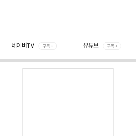
네이버TV
유튜브
구독 +
구독 +