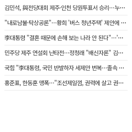
김민석, 與전당대회 제주·인천 당원투표서 승리…누적 득표는 '초박빙'
"내로남불·탁상공론"…황희 '버스 청년주택' 제안에 與 내부서도 쓴소리
李대통령 "결혼 때문에 손해 보는 나라 안 된다"…'결혼 페널티' 22개 손본다
민주당 제주 연설회 난타전…정청래 "배신자론" 김민석 "관리 무능"
국힘 "李대통령, 국민 반발하자 세제안 번복…졸속 국정 즉각 중단"
홍준표, 한동훈 맹폭…"조선제일껌, 권력에 살고 권력에 죽었다"