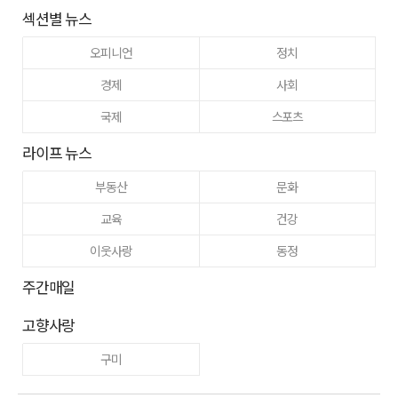
섹션별 뉴스
오피니언
정치
경제
사회
국제
스포츠
라이프 뉴스
부동산
문화
교육
건강
이웃사랑
동정
주간매일
고향사랑
구미