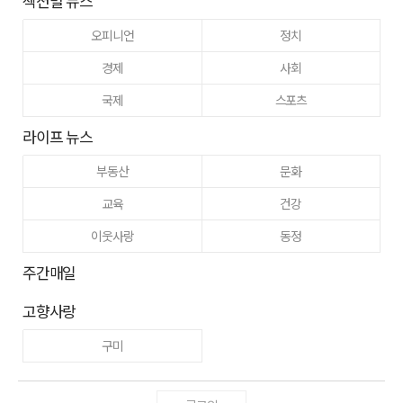
섹션별 뉴스
오피니언
정치
경제
사회
국제
스포츠
라이프 뉴스
부동산
문화
교육
건강
이웃사랑
동정
주간매일
고향사랑
구미