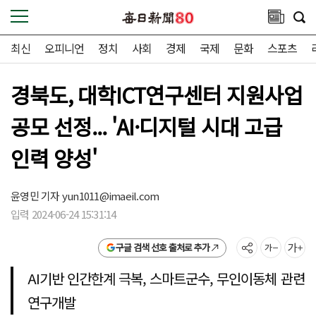
최신
오피니언
정치
사회
경제
국제
문화
스포츠
경북도, 대학ICT연구센터 지원사업
공모 선정... 'AI·디지털 시대 고급
인력 양성'
윤영민 기자
yun1011@imaeil.com
입력 2024-06-24 15:31:14
구글 검색 선호 출처로 추가
AI기반 인간한계 극복, 스마트군수, 무인이동체 관련
연구개발