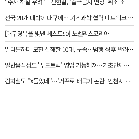
"수사 차질 우려"…전한길, '출국금지 연장' 취소 소송 패소
전국 20개 대학이 대구에… 기초과학 협력 네트워크 출범하다
[대구경북을 빛낸 베스트80] 노벨리스코리아
말다툼하다 모친 살해한 10대, 구속…범행 직후 반려견도 죽여
일반음식점도 '푸드트럭' 영업 가능해져…기초단체별 조례 개정 움직임
김희철도 "X돌았네"…'거꾸로 태극기 논란' 인천시 현수막, 이틀 만에 철거