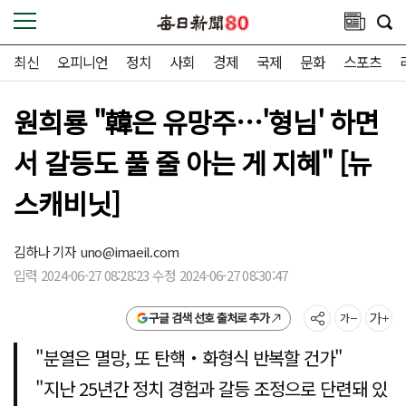
최신
오피니언
정치
사회
경제
국제
문화
스포츠
원희룡 "韓은 유망주…'형님' 하면
서 갈등도 풀 줄 아는 게 지혜" [뉴
스캐비닛]
김하나 기자
uno@imaeil.com
입력 2024-06-27 08:28:23 수정 2024-06-27 08:30:47
구글 검색 선호 출처로 추가
"분열은 멸망, 또 탄핵‧화형식 반복할 건가"
"지난 25년간 정치 경험과 갈등 조정으로 단련돼 있