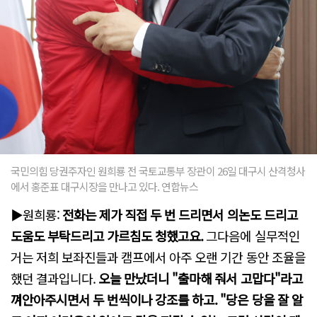
국민의힘 당권주자인 원희룡 전 국토교통부 장관이 26일 대구시 산격청사
에서 홍준표 대구시장을 만나고 있다. 연합뉴스
▶원희룡:
전화는 제가 직접 두 번 드리면서 의논도 드리고
도움도 부탁드리고 가르침도 청했고요.
그다음에 실무적인
거는 저희 보좌진들과 캠프에서 아주 오랜 기간 동안 조율을
했던 결과입니다.
오늘 만났더니 "출마해 줘서 고맙다"라고
껴안아주시면서 두 번씩이나 강조를 하고. "당은 당을 잘 알