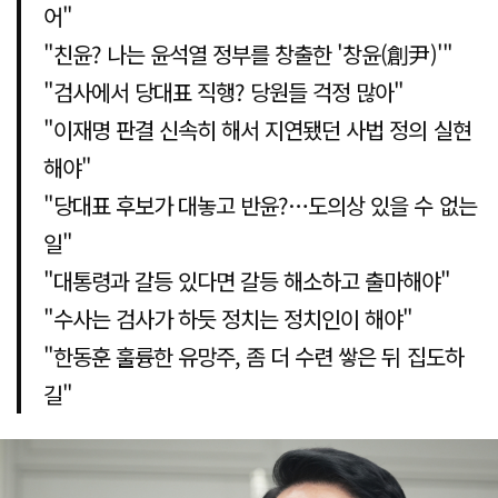
어"
"친윤? 나는 윤석열 정부를 창출한 '창윤(創尹)'"
"검사에서 당대표 직행? 당원들 걱정 많아"
"이재명 판결 신속히 해서 지연됐던 사법 정의 실현
해야"
"당대표 후보가 대놓고 반윤?…도의상 있을 수 없는
일"
"대통령과 갈등 있다면 갈등 해소하고 출마해야"
"수사는 검사가 하듯 정치는 정치인이 해야"
"한동훈 훌륭한 유망주, 좀 더 수련 쌓은 뒤 집도하
길"