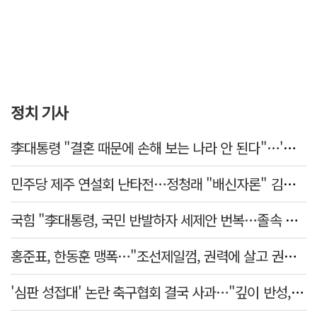
정치 기사
李대통령 "결혼 때문에 손해 보는 나라 안 된다"…'결혼 페널티' 22개 손본다
민주당 제주 연설회 난타전…정청래 "배신자론" 김민석 "관리 무능"
국힘 "李대통령, 국민 반발하자 세제안 번복…졸속 국정 즉각 중단"
홍준표, 한동훈 맹폭…"조선제일껌, 권력에 살고 권력에 죽었다"
'심판 성접대' 논란 축구협회 결국 사과…"깊이 반성, 쇄신하겠다"