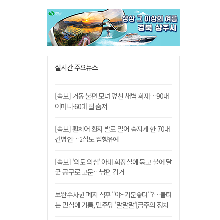
실시간 주요뉴스
[속보] 거동 불편 모녀 덮친 새벽 화재…90대
어머니·60대 딸 숨져
[속보] 휠체어 환자 발로 밀어 숨지게 한 70대
간병인…2심도 집행유예
[속보] '외도 의심' 아내 화장실에 묶고 불에 달
군 공구로 고문…남편 검거
보완수사권 폐지 직후 "야~기분좋다"?…불타
는 민심에 기름, 민주당 '말말말'[금주의 정치
舌전]