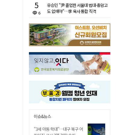
유승민 "尹 졸업한 서울대 법대·충암고
도 없애야"…李 육사 통합 직격
6
이슈&뉴스
"3세 아동 학대"…대구 북구 어