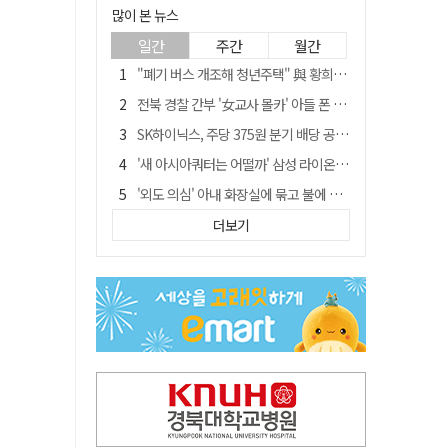
많이 본 뉴스
일간
주간
월간
"폐기 버스 개조해 청년주택" 與 황희…'딸 학비는 年 4200만원'
전북 경찰 간부 '女교사 몰카' 아들 폰 부수고…"처벌 못하는 사안" 내부망에 글
SK하이닉스, 주당 375원 분기 배당 공시…"3분기 중 주주환원 방안 확정"
'새 아시아쿼터는 어떨까' 삼성 라이온즈, 새 얼굴 투수 미야모리 영입
'외도 의심' 아내 화장실에 묶고 불에 달군 공구로 고문…남편 검거
박권현 청도군수, '햇빛 연금 사업' 공약 시동걸어
더보기
통합 고속철 할인 '반짝 3년'…이후 요금 도로 오른다?
한국 축구, 심판 성접대 경기서 '무패'…당시 올림픽 감독은 홍명보 [영상]
김병삼 경북 영천시장, 이번엔 국회 공략…'마사회 본사 이전·광역교통망 확충' 요청
경찰, 9월 초부터 상피제 전격 실시…가족 사건 수사 못해