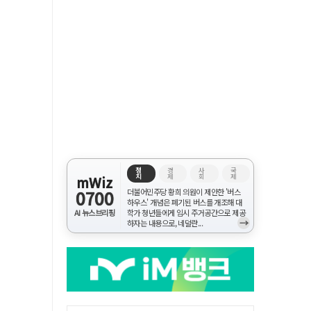
정
경
사
국
치
제
회
제
mWiz
0700
더불어민주당 황희 의원이 제안한 '버스
하우스' 개념은 폐기된 버스를 개조해 대
AI 뉴스브리핑
학가 청년들에게 임시 주거공간으로 제공
→
하자는 내용으로, 네덜란...