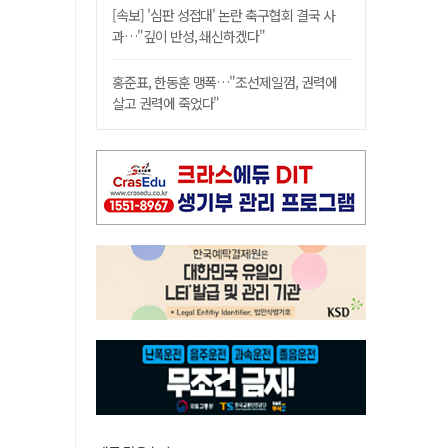
[속보] '심판 성접대' 논란 축구협회 결국 사
과…"깊이 반성, 쇄신하겠다"
홍준표, 한동훈 맹폭…"조선제일껌, 권력에
살고 권력에 죽었다"