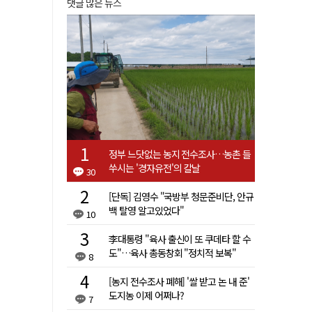
댓글 많은 뉴스
정부 느닷없는 농지 전수조사…농촌 들
쑤시는 '경자유전'의 칼날
30
[단독] 김영수 "국방부 청문준비단, 안규
백 탈영 알고있었다"
10
李대통령 "육사 출신이 또 쿠데타 할 수
도"…육사 총동창회 "정치적 보복"
8
[농지 전수조사 폐해] '쌀 받고 논 내 준'
도지농 이제 어쩌나?
7