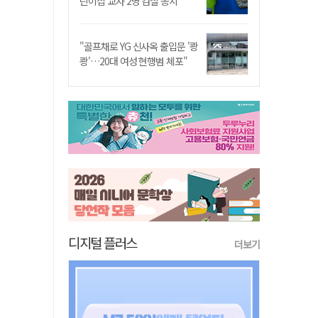
린이집 교사 2명 검찰 송치
"골프채로 YG 신사옥 출입문 '쾅
쾅'…20대 여성 현행범 체포"
디지털 플러스
더보기