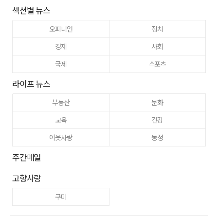
섹션별 뉴스
오피니언
정치
경제
사회
국제
스포츠
라이프 뉴스
부동산
문화
교육
건강
이웃사랑
동정
주간매일
고향사랑
구미