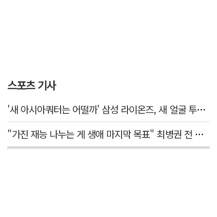
스포츠 기사
'새 아시아쿼터는 어떨까' 삼성 라이온즈, 새 얼굴 투수 미야모리 영입
"가진 재능 나누는 게 생애 마지막 목표" 최병권 전 대구체고 복싱 감독