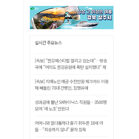
실시간 주요뉴스
[속보] "한강페스티벌 열리고 있는데"…방송
국에 "여의도 한강공원에 폭탄 설치했다" 제
보
[속보] 치매노인 예금 수천만원 체크카드 이용
해 빼돌린 70대 간병인, 집행유예
성과급에 뿔난 SK하이닉스 직원들…3500명
모여 '새 노조' 만든다
어머니와 말다툼하다 흉기 휘두른 18세 아
들…"죄송하지 않나" 묻자 침묵