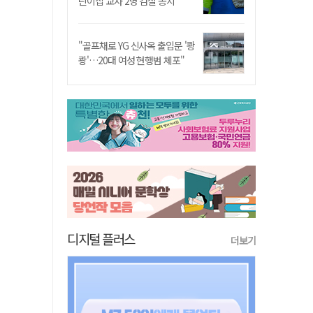
린이집 교사 2명 검찰 송치
"골프채로 YG 신사옥 출입문 '쾅
쾅'…20대 여성 현행범 체포"
디지털 플러스
더보기