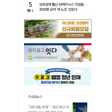
성과급에 뿔난 SK하이닉스 직원들…
3500명 모여 '새 노조' 만든다
5
이슈&뉴스
"3세 아동 학대"…대구 북구 어