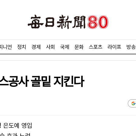
피니언
정치
경제
사회
국제
문화
스포츠
라이프
방송
가스공사 골밑 지킨다
병 은도예 영입
승 효과 노려