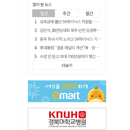
많이 본 뉴스
일간
주간
월간
성과급에 뿔난 SK하이닉스 직원들…3500명 모여 '새 노조' 만든다
김민석, 與전당대회 제주·인천 당원투표서 승리…누적 득표는 '초박빙'
중국 회사 이직 노리고 SK하이닉스 기밀 빼돌려…결국 실형
李대통령 "결혼 페널티 개선"에…장동혁 "그 페널티 만든 게 이 정권"
수업 안 듣고 최대 700만원까지 챙긴 포항 A대학 '유령 선수' 등 19명 무더기 송치
트럼프 만난 손현보 목사…"현재 자유대한민국 여러 면에서 어려움"
더보기
블룸버그 "SK하이닉스, 中 패키징공장 지분매각 등 검토"
경북 칠곡시니어클럽 커피앤솝 사업단…자개소품 만들기 문화체험 운영
"아버지 외출한 사이"…흉기로 40대母 살해한 고교 자퇴생, 구속 기로에
신축 줄고 리모델링 뜨자…건설업계, 로봇·모듈러로 방향 튼다