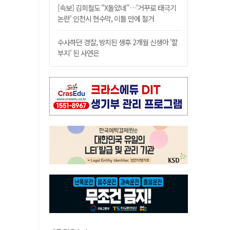
[속보] 김희철도 "X돌았네"…'거꾸로 태극기
논란' 인천시 현수막, 이틀 만에 철거
수사하던 경찰, 방치된 생후 2개월 신생아 '할
부지' 된 사연은