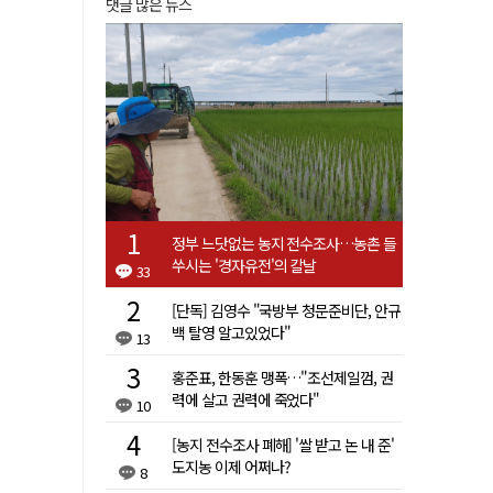
댓글 많은 뉴스
정부 느닷없는 농지 전수조사…농촌 들
쑤시는 '경자유전'의 칼날
33
[단독] 김영수 "국방부 청문준비단, 안규
백 탈영 알고있었다"
13
홍준표, 한동훈 맹폭…"조선제일껌, 권
력에 살고 권력에 죽었다"
10
[농지 전수조사 폐해] '쌀 받고 논 내 준'
도지농 이제 어쩌나?
8