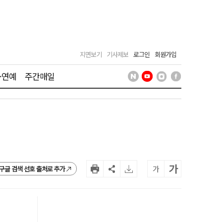
지면보기
기사제보
로그인
회원가입
·연예
주간매일
가
가
구글 검색 선호 출처로 추가