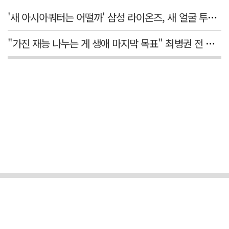
'새 아시아쿼터는 어떨까' 삼성 라이온즈, 새 얼굴 투수 미야모리 영입
"가진 재능 나누는 게 생애 마지막 목표" 최병권 전 대구체고 복싱 감독