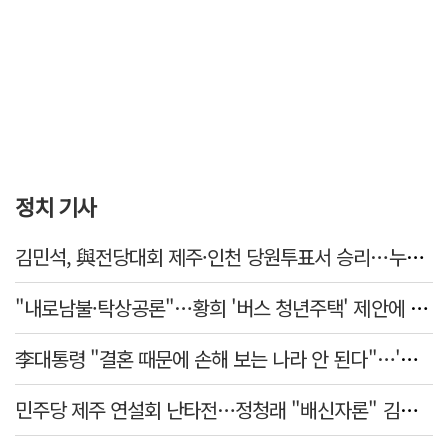
정치 기사
김민석, 與전당대회 제주·인천 당원투표서 승리…누적 득표는 '초박빙'
"내로남불·탁상공론"…황희 '버스 청년주택' 제안에 與 내부서도 쓴소리
李대통령 "결혼 때문에 손해 보는 나라 안 된다"…'결혼 페널티' 22개 손본다
민주당 제주 연설회 난타전…정청래 "배신자론" 김민석 "관리 무능"