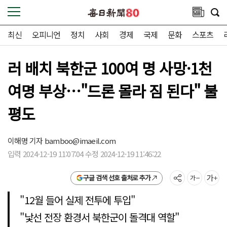
최신
오피니언
정치
사회
경제
국제
문화
스포츠
러 배치 북한군 100여 명 사망·1천
여명 부상…"드론 몰라 짐 된다" 불
평도
이해명 기자
bamboo@imaeil.com
입력 2024-12-19 11:07:04 수정 2024-12-19 11:46:22
구글 검색 선호 출처로 추가
"12월 들어 실제 전투에 투입"
"낯선 전장 환경서 북한군이 돌격대 역할"