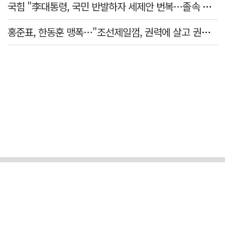
국힘 "李대통령, 국민 반발하자 세제안 번복…졸속 국정 즉각 중단"
홍준표, 한동훈 맹폭…"조선제일껌, 권력에 살고 권력에 죽었다"