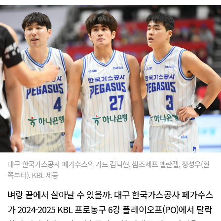
대구 한국가스공사 페가수스의 가드 김낙현, 샘조세프 벨란겔, 정성우(왼
쪽부터). KBL 제공
벼랑 끝에서 살아날 수 있을까. 대구 한국가스공사 페가수스
가 2024-2025 KBL 프로농구 6강 플레이오프(PO)에서 탈락