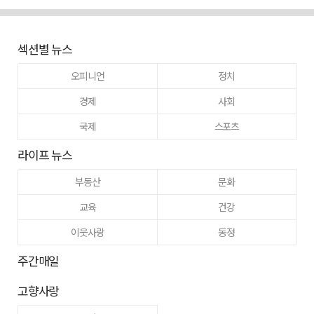
섹션별 뉴스
오피니언
정치
경제
사회
국제
스포츠
라이프 뉴스
부동산
문화
교육
건강
이웃사랑
동정
주간매일
고향사랑