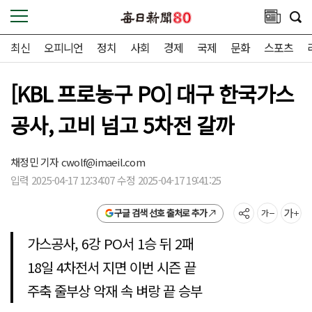
최신
오피니언
정치
사회
경제
국제
문화
스포츠
[KBL 프로농구 PO] 대구 한국가스
공사, 고비 넘고 5차전 갈까
채정민 기자
cwolf@imaeil.com
입력 2025-04-17 12:34:07 수정 2025-04-17 19:41:25
구글 검색 선호 출처로 추가
가스공사, 6강 PO서 1승 뒤 2패
18일 4차전서 지면 이번 시즌 끝
주축 줄부상 악재 속 벼랑 끝 승부