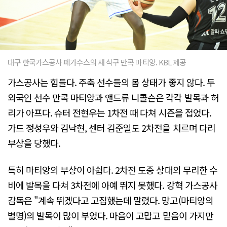
대구 한국가스공사 페가수스의 새 식구 만콕 마티앙. KBL 제공
가스공사는 힘들다. 주축 선수들의 몸 상태가 좋지 않다. 두
외국인 선수 만콕 마티앙과 앤드류 니콜슨은 각각 발목과 허
리가 아프다. 슈터 전현우는 1차전 때 다쳐 시즌을 접었다.
가드 정성우와 김낙현, 센터 김준일도 2차전을 치르며 다리
부상을 당했다.
특히 마티앙의 부상이 아쉽다. 2차전 도중 상대의 무리한 수
비에 발목을 다쳐 3차전에 아예 뛰지 못했다. 강혁 가스공사
감독은 "계속 뛰겠다고 고집했는데 말렸다. 망고(마티앙의
별명)의 발목이 많이 부었다. 마음이 고맙고 믿음이 가지만