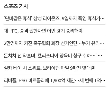
스포츠 기사
'단비같은 휴식' 삼성 라이온즈, 9일까지 폭염 휴식기에 재정비
대구FC, 승격 원한다면 이번 경기 승리해야
2만명까지 커진 축구협회 회장 선거인단…누가 유리할까
돈치치 전 약혼녀, 캘리포니아 양육비 청구 취하…"합의로 해결"
실카 베이·시 스위트, 브라이턴 마일 9파전 맞대결
리버풀, PSG 바르콜라에 1,900억 제안…세 번째 1억 파운드 영입 추진