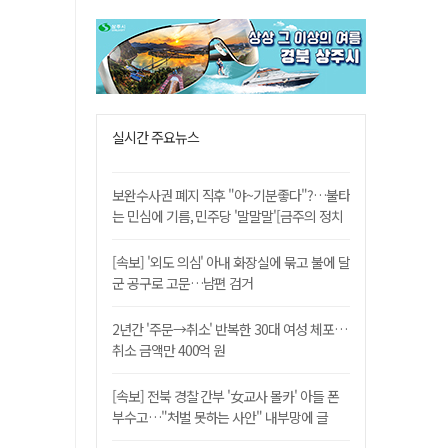
실시간 주요뉴스
보완수사권 폐지 직후 "야~기분좋다"?…불타
는 민심에 기름, 민주당 '말말말'[금주의 정치
舌전]
[속보] '외도 의심' 아내 화장실에 묶고 불에 달
군 공구로 고문…남편 검거
2년간 '주문→취소' 반복한 30대 여성 체포…
취소 금액만 400억 원
[속보] 전북 경찰 간부 '女교사 몰카' 아들 폰
부수고…"처벌 못하는 사안" 내부망에 글