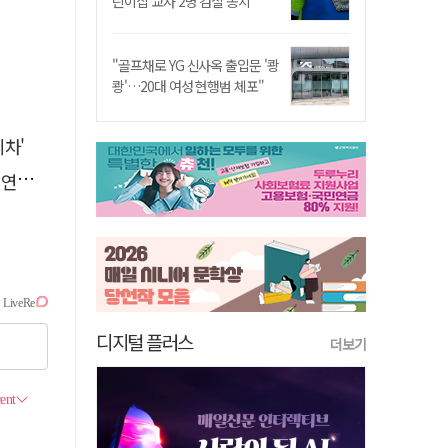
린이집 교사 2명 검찰 송치
"골프채로 YG 신사옥 출입문 '쾅
쾅'…20대 여성 현행범 체포"
차'
에'
디지털 플러스
더보기