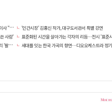
의 일상화"
'인간시장' 김홍신 작가, 대구도서관서 특별 강연
쓴 사람'
표준화된 시간을 살아가는 각자의 리듬…전시 '표준시
' 개최
세대를 잇는 한국 가곡의 향연…디오오케스트라 정기연주회 '노래의 날개 위