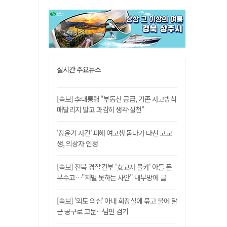
실시간 주요뉴스
[속보] 李대통령 "부동산 공급, 기존 사고방식
매달리지 말고 과감히 생각·실천"
'장윤기 사건' 피해 여고생 돕다가 다친 고교
생, 의상자 인정
[속보] 전북 경찰 간부 '女교사 몰카' 아들 폰
부수고…"처벌 못하는 사안" 내부망에 글
[속보] '외도 의심' 아내 화장실에 묶고 불에 달
군 공구로 고문…남편 검거