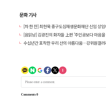
문화 기사
[차 한 잔] 최현묵 중구도심재생문화재단 신임 상임이사 "서문시장·경상감영 등 지역 자원 활용…문화
[음읽남] 김광진의 화자들 上편 '주인공보다 마음을 
수십년간 포착한 우리 산의 아름다움…강위원갤러리 '팔공·지리展