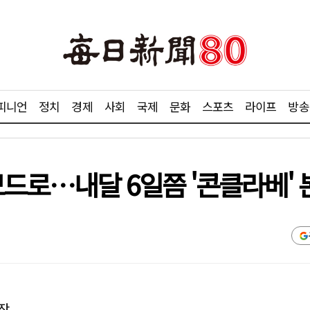
피니언
정치
경제
사회
국제
문화
스포츠
라이프
방송
모드로…내달 6일쯤 '콘클라베'
작