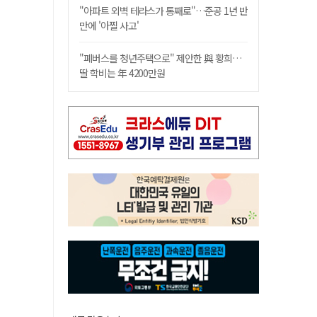
"아파트 외벽 테라스가 통째로"…준공 1년 반
만에 '아찔 사고'
"폐버스를 청년주택으로" 제안한 與 황희…
딸 학비는 年 4200만원