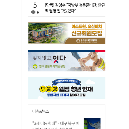
[단독] 김영수 "국방부 청문준비단, 안규
백 탈영 알고있었다"
9
이슈&뉴스
"3세 아동 학대"…대구 북구 어