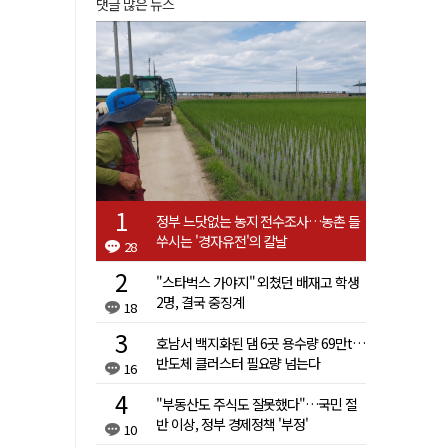
댓글 많은 뉴스
정부 느닷없는 농지 전수조사…농촌 들
쑤시는 '경자유전'의 칼날
28
"스타벅스 가야지" 외쳤던 배재고 학생
2명, 결국 중징계
18
호남서 백지화된 댐 6곳 용수량 69만t…
반도체 클러스터 필요량 넘는다
16
"부동산도 주식도 잘못했다"…국민 절
반 이상, 정부 경제정책 '부정'
10