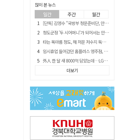
많이 본 뉴스
일간
주간
월간
[단독] 김영수 "국방부 청문준비단, 안규백 탈영 알고있었다"
청도군정 '두 시어머니'가 되어서는 안된다
타는 목마름 청도, 해 저문 저수지 둑에 군수가 서 있었다
임시휴업 들어갔던 홈플러스 영주점, 7일 영업 재개…지하 1층만 운영
外人 한 달 새 8000억 담았는데…LG이노텍 목표주가는 왜 엇갈릴까
신세계사이먼, 대구 아울렛 토지매매 계약 체결… 사업 본궤도
더보기
SK하이닉스, 주당 375원 분기 배당 공시…"3분기 중 주주환원 방안 확정"
"상법개정해도 주주가 '봉'"…하이닉스 솔리다임 상장설에 술렁[개미와글와글]
이의준 전 경북도 새마을봉사과장, 제28대 울릉군 부군수 취임
정청래, 靑 겨냥... "신천지·레버리지·호남 반도체 겁박 사과하라"