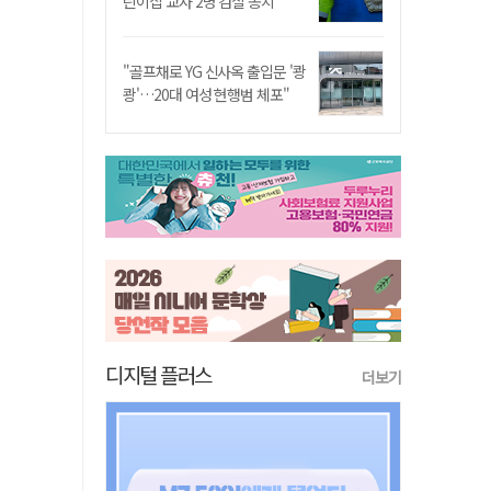
린이집 교사 2명 검찰 송치
"골프채로 YG 신사옥 출입문 '쾅
쾅'…20대 여성 현행범 체포"
디지털 플러스
더보기