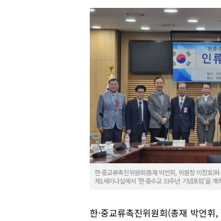
한·중교류촉진위원회(총재 박언휘, 위원장 이창호)와
제1세미나실에서 '한·중수교 33주년 기념포럼'을 
한·중교류촉진위원회(총재 박언휘,