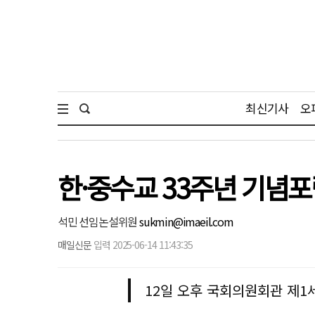
최신기사
오
한·중수교 33주년 기념포
석민 선임논설위원
sukmin@imaeil.com
매일신문
입력 2025-06-14 11:43:35
12일 오후 국회의원회관 제