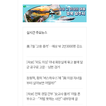
실시간 주요뉴스
美 7월 '고용 충격'…예상 밖 2만3000명 감소
[속보] '외도 의심' 아내 화장실에 묶고 불에 달
군 공구로 고문…남편 검거
장동혁, 황희 '버스하우스'에 "與 의원 자녀들
부터 살아보면 어떨까?"
[속보] 전북 경찰 간부 '女교사 몰카' 아들 폰
부수고…"처벌 못하는 사안" 내부망에 글