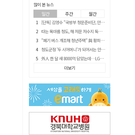
많이 본 뉴스
일간
주간
월간
[단독] 김영수 "국방부 청문준비단, 안규백 탈영 알고있었다"
타는 목마름 청도, 해 저문 저수지 둑에 군수가 서 있었다
"폐기 버스 개조해 청년주택" 與 황희…'딸 학비는 年 4200만원'
청도군정 '두 시어머니'가 되어서는 안된다
外人 한 달 새 8000억 담았는데…LG이노텍 목표주가는 왜 엇갈릴까
임시휴업 들어갔던 홈플러스 영주점, 7일 영업 재개…지하 1층만 운영
더보기
신세계사이먼, 대구 아울렛 토지매매 계약 체결… 사업 본궤도
SK하이닉스, 주당 375원 분기 배당 공시…"3분기 중 주주환원 방안 확정"
이의준 전 경북도 새마을봉사과장, 제28대 울릉군 부군수 취임
"상법개정해도 주주가 '봉'"…하이닉스 솔리다임 상장설에 술렁[개미와글와글]