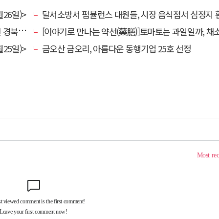
26일)>
달서소방서 펌뷸런스 대원들, 시장 음식점서 심정지 환자 생명
대 총장
[이야기로 만나는 약선(藥膳)]토마토는 과일일까, 채
25일)>
금오산 금오리, 아름다운 동행기업 25호 선정