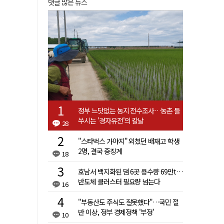
댓글 많은 뉴스
정부 느닷없는 농지 전수조사…농촌 들
쑤시는 '경자유전'의 칼날
28
"스타벅스 가야지" 외쳤던 배재고 학생
2명, 결국 중징계
18
호남서 백지화된 댐 6곳 용수량 69만t…
반도체 클러스터 필요량 넘는다
16
"부동산도 주식도 잘못했다"…국민 절
반 이상, 정부 경제정책 '부정'
10