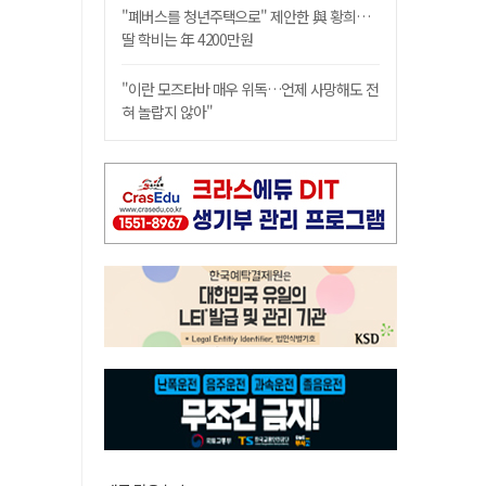
"폐버스를 청년주택으로" 제안한 與 황희…
딸 학비는 年 4200만원
"이란 모즈타바 매우 위독…언제 사망해도 전
혀 놀랍지 않아"