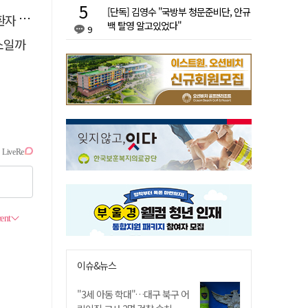
[단독] 김영수 "국방부 청문준비단, 안규
 살려
백 탈영 알고있었다"
9
소일까
이슈&뉴스
"3세 아동 학대"…대구 북구 어