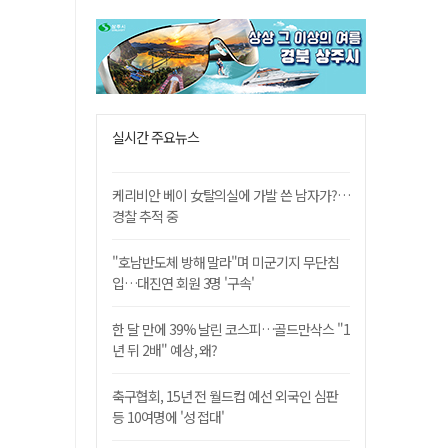
실시간 주요뉴스
케리비안 베이 女탈의실에 가발 쓴 남자가?…
경찰 추적 중
"호남반도체 방해 말라"며 미군기지 무단침
입…대진연 회원 3명 '구속'
한 달 만에 39% 날린 코스피…골드만삭스 "1
년 뒤 2배" 예상, 왜?
축구협회, 15년 전 월드컵 예선 외국인 심판
등 10여명에 '성 접대'