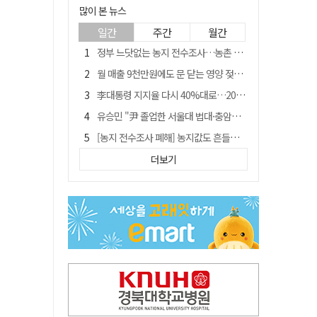
많이 본 뉴스
일간
주간
월간
정부 느닷없는 농지 전수조사…농촌 들쑤시는 '경자유전'의 칼날
월 매출 9천만원에도 문 닫는 영양 젖소농장… "일할 사람이 없어"
李대통령 지지율 다시 40%대로…20대는 18.8%p 급락
유승민 "尹 졸업한 서울대 법대·충암고도 없애야"…李 육사 통합 직격
[농지 전수조사 폐해] 농지값도 흔들리나…"도지 막히면 헐값 매물 나올 수도"
지역활성화 펀드 9호…포항 AI 데이터센터에 6천억 투입
더보기
국민 51.9% "李 대통령 재판 재개 필요하다"
경북 영천시, 9월부터 11월까지 반값 여행 혜택 제공
아쉬운 태클
'솔리다임 IPO 추진설' SK하이닉스, 주가 9% 급락