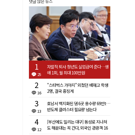
댓글 많은 뉴스
자발적 퇴사 청년도 실업급여 준다…생
애 1회, 월 최대 100만원
25
"스타벅스 가야지" 외쳤던 배재고 학생
2명, 결국 중징계
16
호남서 백지화된 댐 6곳 용수량 69만t…
반도체 클러스터 필요량 넘는다
13
[부산에도 밀리는 대구] 동성로 지나쳐
도 해운대는 꼭 간다, 외국인 관광객 16
12
배 차이