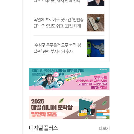
나?…"차가원, 형사 범죄 영역"
폭염에 프로야구 닷새간 '전면중
단'…7~9일도 쉬고, 11일 재개
'수성구 음주운전 도주 현직 경
찰관' 관련 부서 강제수사
디지털 플러스
더보기