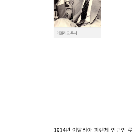
에밀리오 푸치
1914년 이탈리아 피렌체 인근인 루카