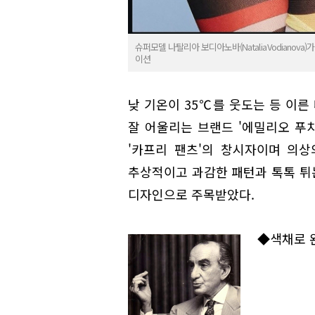
슈퍼모델 나탈리아 보디아노바(Natalia Vodianova)가
이션
낮 기온이 35℃를 웃도는 등 이른
잘 어울리는 브랜드 '에밀리오 푸치
'카프리 팬츠'의 창시자이며 의상
추상적이고 과감한 패턴과 톡톡 튀
디자인으로 주목받았다.
◆색채로 완