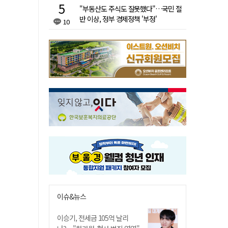
"부동산도 주식도 잘못했다"…국민 절
반 이상, 정부 경제정책 '부정'
10
이슈&뉴스
이승기, 전세금 105억 날리