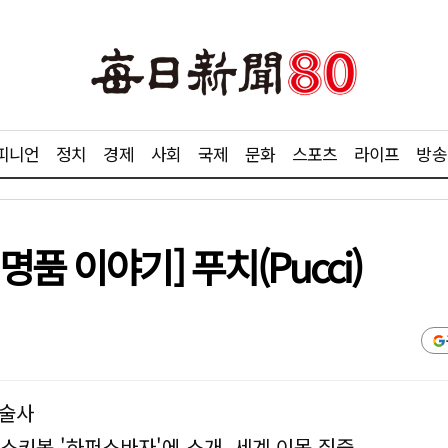
피니언
정치
경제
사회
국제
문화
스포츠
라이프
방송
품 이야기] 푸치(Pucci)
마술사
스키복 '하퍼스바자'에 소개, 세계 이목 집중