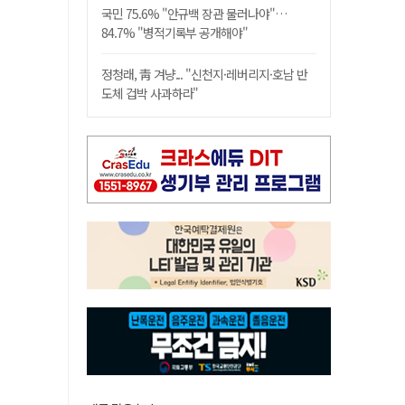
국민 75.6% "안규백 장관 물러나야"…
84.7% "병적기록부 공개해야"
정청래, 靑 겨냥... "신천지·레버리지·호남 반
도체 겁박 사과하라"