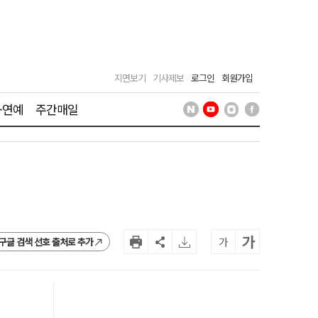
지면보기
기사제보
로그인
회원가입
·연예
주간매일
가
가
구글 검색 선호 출처로 추가