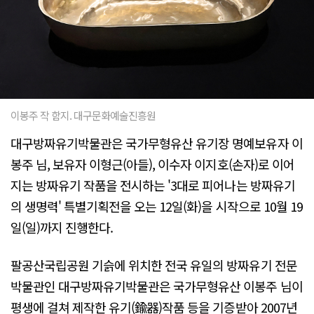
이봉주 작 함지. 대구문화예술진흥원
대구방짜유기박물관은 국가무형유산 유기장 명예보유자 이
봉주 님, 보유자 이형근(아들), 이수자 이지호(손자)로 이어
지는 방짜유기 작품을 전시하는 '3대로 피어나는 방짜유기
의 생명력' 특별기획전을 오는 12일(화)을 시작으로 10월 19
일(일)까지 진행한다.
팔공산국립공원 기슭에 위치한 전국 유일의 방짜유기 전문
박물관인 대구방짜유기박물관은 국가무형유산 이봉주 님이
평생에 걸쳐 제작한 유기(鍮器)작품 등을 기증받아 2007년