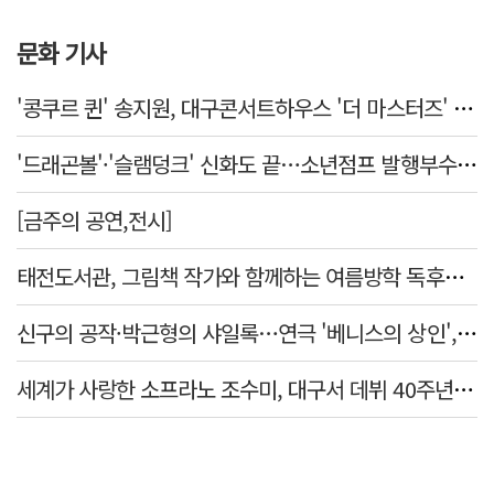
문화 기사
'콩쿠르 퀸' 송지원, 대구콘서트하우스 '더 마스터즈' 무대 오른다
'드래곤볼'·'슬램덩크' 신화도 끝…소년점프 발행부수 100만부 붕괴
[금주의 공연,전시]
태전도서관, 그림책 작가와 함께하는 여름방학 독후체험 운영
신구의 공작·박근형의 샤일록…연극 '베니스의 상인', 28·29일 대구 공연
세계가 사랑한 소프라노 조수미, 대구서 데뷔 40주년 기념 무대