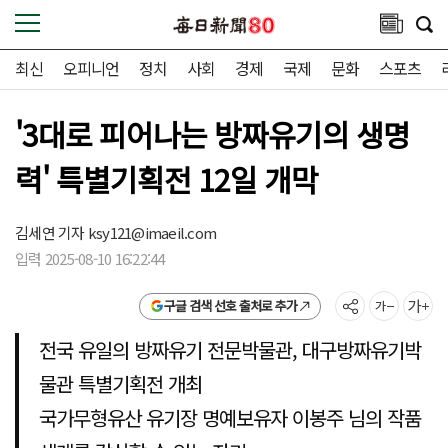
최신
오피니언
정치
사회
경제
국제
문화
스포츠
'3대로 피어나는 방짜유기의 생명
력' 특별기획전 12일 개막
김세연 기자 ksy121@imaeil.com
입력 2025-08-10 16:22:44
구글 검색 선호 출처로 추가
전국 유일의 방짜유기 전문박물관, 대구방짜유기박
물관 특별기획전 개최
국가무형유산 유기장 명예보유자 이봉주 님의 작품