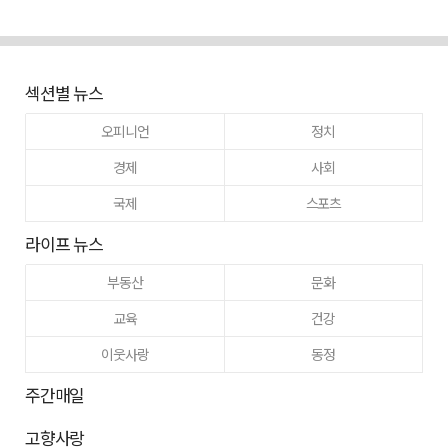
섹션별 뉴스
오피니언
정치
경제
사회
국제
스포츠
라이프 뉴스
부동산
문화
교육
건강
이웃사랑
동정
주간매일
고향사랑