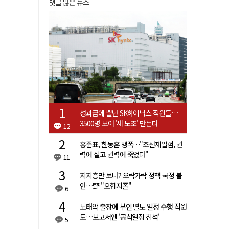
댓글 많은 뉴스
성과급에 뿔난 SK하이닉스 직원들…
3500명 모여 '새 노조' 만든다
12
홍준표, 한동훈 맹폭…"조선제일껌, 권
력에 살고 권력에 죽었다"
11
지지층만 보나? 오락가락 정책 국정 불
안…野 "오합지졸"
6
노태악 출장에 부인 별도 일정 수행 직원
도…보고서엔 '공식일정 참석'
5