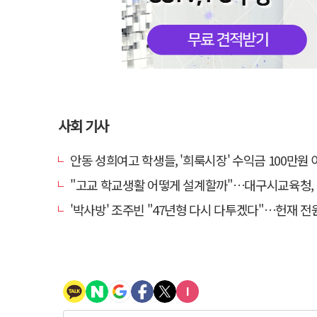
사회 기사
안동 성희여고 학생들, '희룩시장' 수익금 100만원 이웃돕기 
"고교 학교생활 어떻게 설계할까"…대구시교육청, '우리쌤과 진로진학상담
'박사방' 조주빈 "47년형 다시 다투겠다"…헌재 전원일