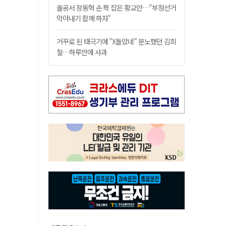
올공서 장동혁 손 꽉 잡은 황교안…"부정선거
막아내기 함께 하자"
거꾸로 된 태극기에 "X돌았네" 분노했던 김희
철…하루만에 사과