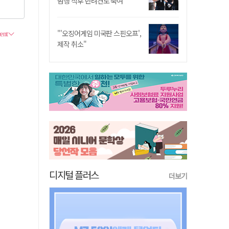
범행 직후 반려견도 죽여
"'오징어게임 미국판 스핀오프',
제작 취소"
디지털 플러스
더보기