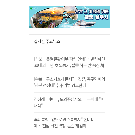
실시간 주요뉴스
[속보] "온열질환 여부 파악 안돼"…밭일하던
30대 외국인 女 노동자, 실종 하루 만 숨진 채
발견
[속보] "공소시효가 문제"…경찰, 축구협회의
'심판 성접대' 수사 여부 검토한다
정청래 "어머니, 도와주십시오"…추미애 "힘
내라"
李대통령 "앞으로 광주특별시" 한마디
에…'전남 빠진 약칭' 논란 재점화