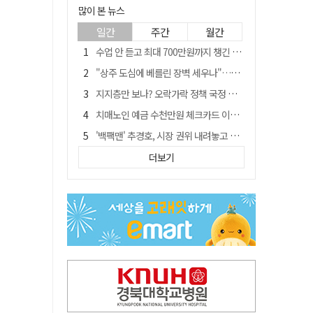
많이 본 뉴스
일간
주간
월간
수업 안 듣고 최대 700만원까지 챙긴 포항 A대학 '유령 선수' 등 무더기 송치
"상주 도심에 베를린 장벽 세우나"…중부내륙 KTX 흙둑 쌓기계획에 시민들 반발
지지층만 보나? 오락가락 정책 국정 불안…野 "오합지졸"
치매노인 예금 수천만원 체크카드 이용해 빼돌린 70대 간병인, 집행유예
'백팩맨' 추경호, 시장 권위 내려놓고 시민 속 '현장 행보' 눈길
李대통령 "앞으로 광주특별시" 한마디에…'전남 빠진 약칭' 논란 재점화
더보기
칠곡 알뜰 만남의주유소…경북 최초 '착하디착한 주유소' 선정
지역에 기여는 없이 15조원 경북도 금고 눈독 들이는 대형銀
경북 칠곡시니어클럽 커피앤솝 사업단…자개소품 만들기 문화체험 운영
대구 출신 파이터 최두호, 8년 만에 UFC 재진입 도전