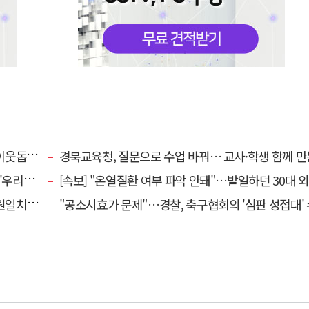
성금으로
경북교육청, 질문으로 수업 바꿔… 교사·학생 함께 만든 '미래교
' 운영
[속보] "온열질환 여부 파악 안돼"…밭일하던 30대 외국인 女 노동자, 실종 하루 만 숨진 채
치 기각
"공소시효가 문제"…경찰, 축구협회의 '심판 성접대' 수사 여부 검토