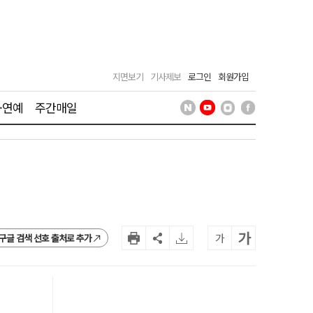
지면보기
기사제보
로그인
회원가입
·연예
주간매일
가
가
구글 검색 선호 출처로 추가