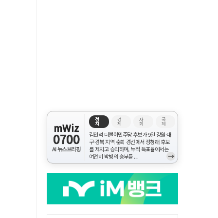
정
경
사
국
치
제
회
제
mWiz
0700
김민석 더불어민주당 후보가 9일 강원·대
구·경북 지역 순회 경선에서 정청래 후보
AI 뉴스브리핑
를 제치고 승리하며, 누적 득표율에서는
→
여전히 박빙의 승부를 ...