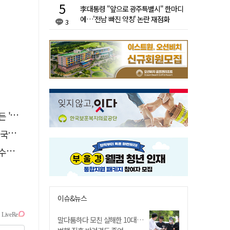
李대통령 "앞으로 광주특별시" 한마디
에…'전남 빠진 약칭' 논란 재점화
3
실'
 발견
한다
이슈&뉴스
말다툼하다 모친 살해한 10대…