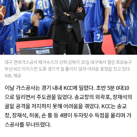
대구 한국가스공사 페가수스의 강혁 감독이 25일 대구에서 열린 프로농구
부산 KCC 이지스전 도중 경기가 잘 풀리지 않자 아쉬운 표정을 짓고 있다.
KBL 제공
이날 가스공사는 경기 내내 KCC에 밀렸다. 초반 5분 0대10
으로 밀리면서 주도권을 잃었다. 송교창의 외곽포, 장재석의
골밑 공격을 저지하지 못해 어려움을 겪었다. KCC는 송교
창, 장재석, 허옹, 숀 롱 등 4명이 두자릿수 득점을 올리며 가
스공사를 무너뜨렸다.