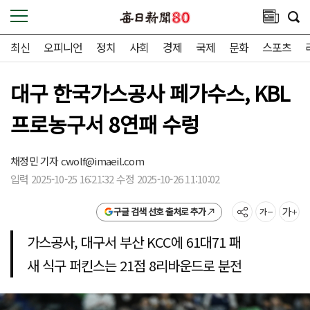
최신
오피니언
정치
사회
경제
국제
문화
스포츠
대구 한국가스공사 페가수스, KBL
프로농구서 8연패 수렁
채정민 기자
cwolf@imaeil.com
입력 2025-10-25 16:21:32 수정 2025-10-26 11:10:02
구글 검색 선호 출처로 추가
가스공사, 대구서 부산 KCC에 61대71 패
새 식구 퍼킨스는 21점 8리바운드로 분전