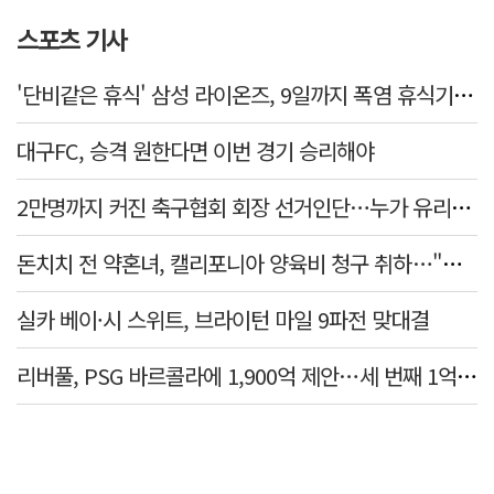
스포츠 기사
'단비같은 휴식' 삼성 라이온즈, 9일까지 폭염 휴식기에 재정비
대구FC, 승격 원한다면 이번 경기 승리해야
2만명까지 커진 축구협회 회장 선거인단…누가 유리할까
돈치치 전 약혼녀, 캘리포니아 양육비 청구 취하…"합의로 해결"
실카 베이·시 스위트, 브라이턴 마일 9파전 맞대결
리버풀, PSG 바르콜라에 1,900억 제안…세 번째 1억 파운드 영입 추진