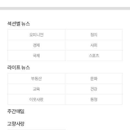
섹션별 뉴스
오피니언
정치
경제
사회
국제
스포츠
라이프 뉴스
부동산
문화
교육
건강
이웃사랑
동정
주간매일
고향사랑