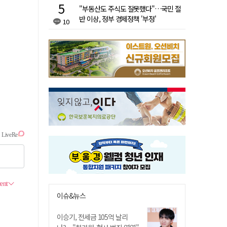
"부동산도 주식도 잘못했다"…국민 절
반 이상, 정부 경제정책 '부정'
10
이슈&뉴스
이승기, 전세금 105억 날리