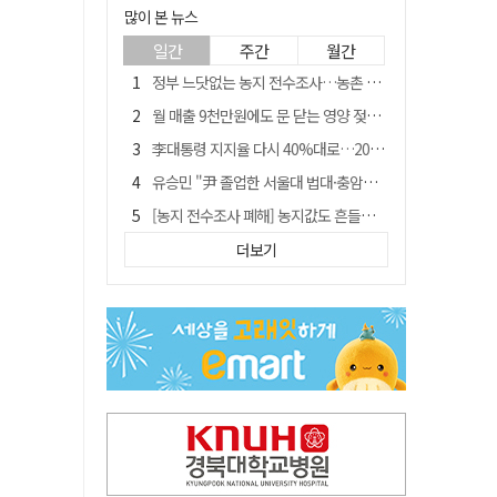
많이 본 뉴스
일간
주간
월간
정부 느닷없는 농지 전수조사…농촌 들쑤시는 '경자유전'의 칼날
월 매출 9천만원에도 문 닫는 영양 젖소농장… "일할 사람이 없어"
李대통령 지지율 다시 40%대로…20대는 18.8%p 급락
유승민 "尹 졸업한 서울대 법대·충암고도 없애야"…李 육사 통합 직격
[농지 전수조사 폐해] 농지값도 흔들리나…"도지 막히면 헐값 매물 나올 수도"
[농지 전수조사 폐해] '쌀 받고 논 내 준' 도지농 이제 어쩌나?
더보기
지역활성화 펀드 9호…포항 AI 데이터센터에 6천억 투입
국민 51.9% "李 대통령 재판 재개 필요하다"
경북 영천시, 9월부터 11월까지 반값 여행 혜택 제공
아쉬운 태클