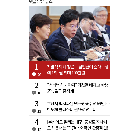
댓글 많은 뉴스
자발적 퇴사 청년도 실업급여 준다…생
애 1회, 월 최대 100만원
26
"스타벅스 가야지" 외쳤던 배재고 학생
2명, 결국 중징계
16
호남서 백지화된 댐 6곳 용수량 69만t…
반도체 클러스터 필요량 넘는다
13
[부산에도 밀리는 대구] 동성로 지나쳐
도 해운대는 꼭 간다, 외국인 관광객 16
12
배 차이