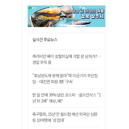
실시간 주요뉴스
케리비안 베이 女탈의실에 가발 쓴 남자가?…
경찰 추적 중
"호남반도체 방해 말라"며 미군기지 무단침
입…대진연 회원 3명 '구속'
한 달 만에 39% 날린 코스피…골드만삭스 "1
년 뒤 2배" 예상, 왜?
축구협회, 15년 전 월드컵 예선 외국인 심판
등 10여명에 '성 접대'