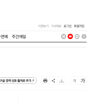
지면보기
기사제보
로그인
회원가입
·연예
주간매일
가
가
구글 검색 선호 출처로 추가