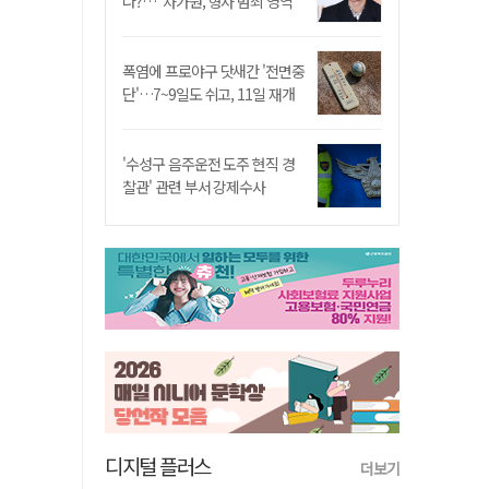
나?…"차가원, 형사 범죄 영역"
폭염에 프로야구 닷새간 '전면중
단'…7~9일도 쉬고, 11일 재개
'수성구 음주운전 도주 현직 경
찰관' 관련 부서 강제수사
디지털 플러스
더보기