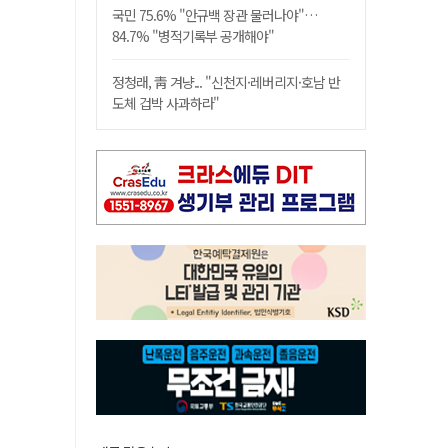
국민 75.6% "안규백 장관 물러나야"…
84.7% "병적기록부 공개해야"
정청래, 靑 겨냥... "신천지·레버리지·호남 반
도체 겁박 사과하라"