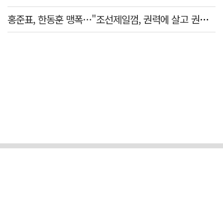
홍준표, 한동훈 맹폭…"조선제일껌, 권력에 살고 권력에 죽었다"