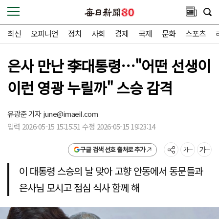
최신
오피니언
정치
사회
경제
국제
문화
스포츠
은사 만난 李대통령…"어떤 선생이
이런 영광 누릴까" 스승 감격
유광준 기자
june@imaeil.com
입력 2026-05-15 15:15:51 수정 2026-05-15 19:23:14
구글 검색 선호 출처로 추가
이 대통령 스승의 날 맞아 고향 안동에서 동문들과
은사님 모시고 점심 식사 함께 해