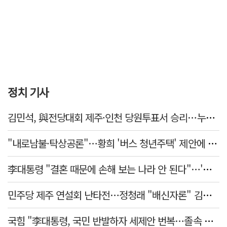
정치 기사
김민석, 與전당대회 제주·인천 당원투표서 승리…누적 득표는 '초박빙'
"내로남불·탁상공론"…황희 '버스 청년주택' 제안에 與 내부서도 쓴소리
李대통령 "결혼 때문에 손해 보는 나라 안 된다"…'결혼 페널티' 22개 손본다
민주당 제주 연설회 난타전…정청래 "배신자론" 김민석 "관리 무능"
국힘 "李대통령, 국민 반발하자 세제안 번복…졸속 국정 즉각 중단"