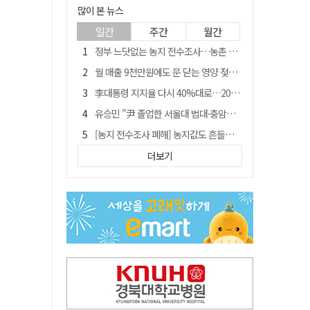
많이 본 뉴스
일간
주간
월간
정부 느닷없는 농지 전수조사…농촌 들쑤시는 '경자유전'의 칼날
월 매출 9천만원에도 문 닫는 영양 젖소농장… "일할 사람이 없어"
李대통령 지지율 다시 40%대로…20대는 18.8%p 급락
유승민 "尹 졸업한 서울대 법대·충암고도 없애야"…李 육사 통합 직격
[농지 전수조사 폐해] 농지값도 흔들리나…"도지 막히면 헐값 매물 나올 수도"
[농지 전수조사 폐해] '쌀 받고 논 내 준' 도지농 이제 어쩌나?
더보기
지역활성화 펀드 9호…포항 AI 데이터센터에 6천억 투입
국민 51.9% "李 대통령 재판 재개 필요하다"
경북 영천시, 9월부터 11월까지 반값 여행 혜택 제공
아쉬운 태클