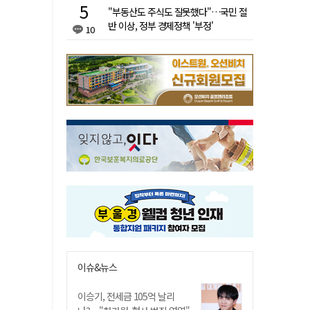
"부동산도 주식도 잘못했다"…국민 절
반 이상, 정부 경제정책 '부정'
10
이슈&뉴스
이승기, 전세금 105억 날리