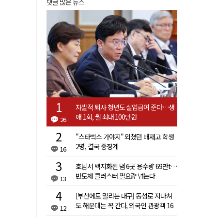
댓글 많은 뉴스
자발적 퇴사 청년도 실업급여 준다…생
애 1회, 월 최대 100만원
26
"스타벅스 가야지" 외쳤던 배재고 학생
2명, 결국 중징계
16
호남서 백지화된 댐 6곳 용수량 69만t…
반도체 클러스터 필요량 넘는다
13
[부산에도 밀리는 대구] 동성로 지나쳐
도 해운대는 꼭 간다, 외국인 관광객 16
12
배 차이