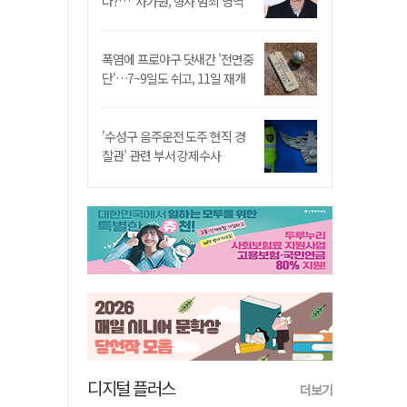
나?…"차가원, 형사 범죄 영역"
폭염에 프로야구 닷새간 '전면중
단'…7~9일도 쉬고, 11일 재개
'수성구 음주운전 도주 현직 경
찰관' 관련 부서 강제수사
디지털 플러스
더보기