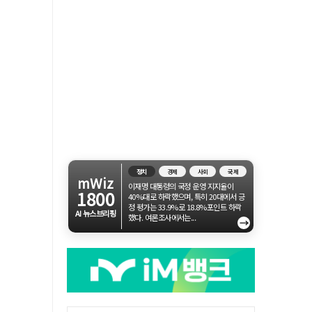
정치
경제
사회
국제
mWiz
이재명 대통령의 국정 운영 지지율이
1800
40%대로 하락했으며, 특히 20대에서 긍
정 평가는 33.9%로 18.8%포인트 하락
AI 뉴스브리핑
했다. 여론조사에서는...
→