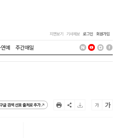
지면보기
기사제보
로그인
회원가입
·연예
주간매일
가
가
구글 검색 선호 출처로 추가