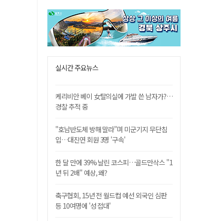
실시간 주요뉴스
케리비안 베이 女탈의실에 가발 쓴 남자가?…
경찰 추적 중
"호남반도체 방해 말라"며 미군기지 무단침
입…대진연 회원 3명 '구속'
한 달 만에 39% 날린 코스피…골드만삭스 "1
년 뒤 2배" 예상, 왜?
축구협회, 15년 전 월드컵 예선 외국인 심판
등 10여명에 '성 접대'