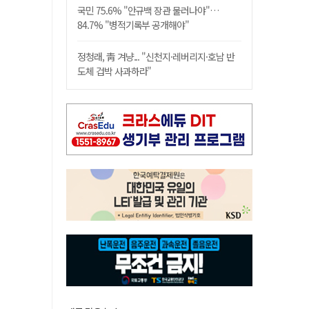
국민 75.6% "안규백 장관 물러나야"…
84.7% "병적기록부 공개해야"
정청래, 靑 겨냥... "신천지·레버리지·호남 반
도체 겁박 사과하라"