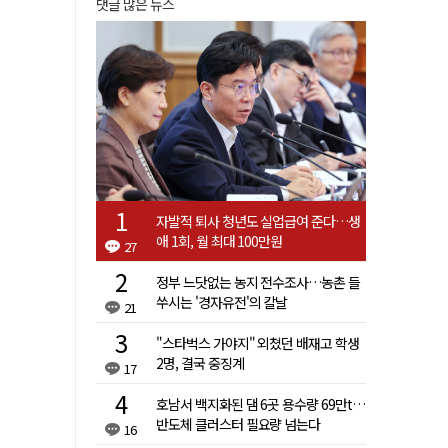
댓글 많은 뉴스
자발적 퇴사 청년도 실업급여 준다…생
애 1회, 월 최대 100만원
27
정부 느닷없는 농지 전수조사…농촌 들
쑤시는 '경자유전'의 칼날
21
"스타벅스 가야지" 외쳤던 배재고 학생
2명, 결국 중징계
17
호남서 백지화된 댐 6곳 용수량 69만t…
반도체 클러스터 필요량 넘는다
16