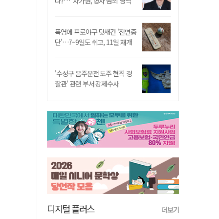
나?…"차가원, 형사 범죄 영역"
폭염에 프로야구 닷새간 '전면중
단'…7~9일도 쉬고, 11일 재개
'수성구 음주운전 도주 현직 경
찰관' 관련 부서 강제수사
디지털 플러스
더보기