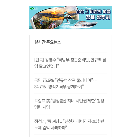
실시간 주요뉴스
[단독] 김영수 "국방부 청문준비단, 안규백 탈
영 알고있었다"
국민 75.6% "안규백 장관 물러나야"…
84.7% "병적기록부 공개해야"
트럼프 美 '원정출산 자녀 시민권 제한' 행정
명령 서명
정청래, 靑 겨냥... "신천지·레버리지·호남 반
도체 겁박 사과하라"