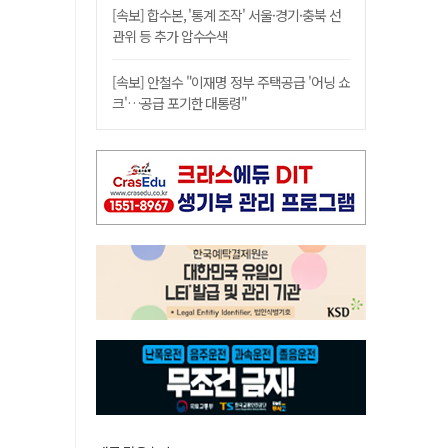
[속보] 합수본, '통계 조작' 서울·경기·충북 선
관위 등 추가 압수수색
[속보] 안철수 "이재명 정부 주택공급 '어닝 쇼
크'…공급 포기한 대통령"