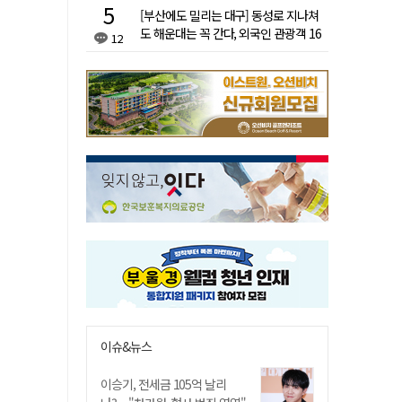
[부산에도 밀리는 대구] 동성로 지나쳐
도 해운대는 꼭 간다, 외국인 관광객 16
12
배 차이
이슈&뉴스
이승기, 전세금 105억 날리