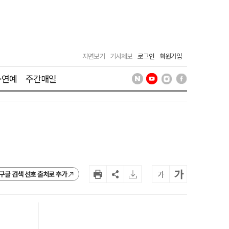
지면보기
기사제보
로그인
회원가입
·연예
주간매일
가
가
구글 검색 선호 출처로 추가