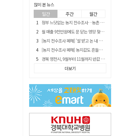
많이 본 뉴스
일간
주간
월간
정부 느닷없는 농지 전수조사…농촌 들쑤시는 '경자유전'의 칼날
월 매출 9천만원에도 문 닫는 영양 젖소농장… "일할 사람이 없어"
[농지 전수조사 폐해] '쌀 받고 논 내 준' 도지농 이제 어쩌나?
[농지 전수조사 폐해] 농지값도 흔들리나…"도지 막히면 헐값 매물 나올 수도"
경북 영천시, 9월부터 11월까지 반값 여행 혜택 제공
국민 51.9% "李 대통령 재판 재개 필요하다"
더보기
'솔리다임 IPO 추진설' SK하이닉스, 주가 9% 급락
아쉬운 태클
[농지 전수조사 폐해] 실경작농·청년농 부담도 커진다
김주수 전 의성군수 공덕비 결국 철거… 문화재법 위반 원상복구