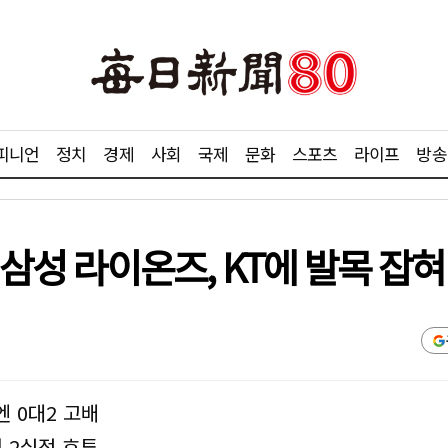
피니언
정치
경제
사회
국제
문화
스포츠
라이프
방송
 삼성 라이온즈, KT에 발목 잡혀
엔 0대2 고배
 2실점 호투