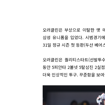
오러클린은 부상으로 이탈한 맷 매
삼성 유니폼을 입었다. 시범경기에
31일 정규 시즌 첫 등판(두산 베어
오러클린은 퀄리티스타트(선발투수의
동안 5피안타 2볼넷 5탈삼진 2실점
더욱 인상적인 투구. 꾸준함을 보여