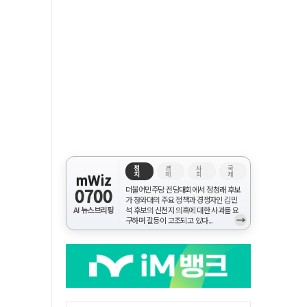
정
경
사
국
치
제
회
제
mWiz
0700
더불어민주당 전당대회에서 정청래 후보
가 청와대의 주요 정책과 경쟁자인 김민
AI 뉴스브리핑
석 후보의 신천지 의혹에 대한 사과를 요
→
구하며 갈등이 고조되고 있다...